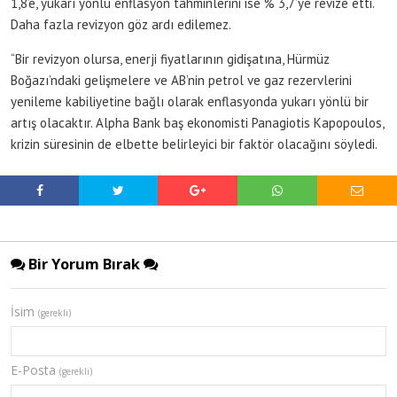
1,8’e, yukarı yönlü enflasyon tahminlerini ise % 3,7’ye revize etti.
Daha fazla revizyon göz ardı edilemez.
“Bir revizyon olursa, enerji fiyatlarının gidişatına, Hürmüz
Boğazı’ndaki gelişmelere ve AB’nin petrol ve gaz rezervlerini
yenileme kabiliyetine bağlı olarak enflasyonda yukarı yönlü bir
artış olacaktır. Alpha Bank baş ekonomisti Panagiotis Kapopoulos,
krizin süresinin de elbette belirleyici bir faktör olacağını söyledi.
Bir Yorum Bırak
İsim
(gerekli)
E-Posta
(gerekli)