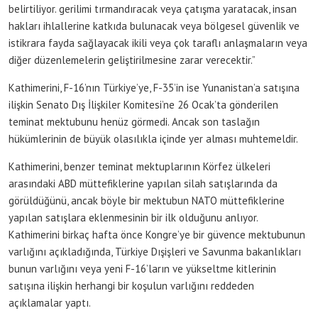
belirtiliyor. gerilimi tırmandıracak veya çatışma yaratacak, insan
hakları ihlallerine katkıda bulunacak veya bölgesel güvenlik ve
istikrara fayda sağlayacak ikili veya çok taraflı anlaşmaların veya
diğer düzenlemelerin geliştirilmesine zarar verecektir.”
Kathimerini, F-16’nın Türkiye’ye, F-35’in ise Yunanistan’a satışına
ilişkin Senato Dış İlişkiler Komitesi’ne 26 Ocak’ta gönderilen
teminat mektubunu henüz görmedi. Ancak son taslağın
hükümlerinin de büyük olasılıkla içinde yer alması muhtemeldir.
Kathimerini, benzer teminat mektuplarının Körfez ülkeleri
arasındaki ABD müttefiklerine yapılan silah satışlarında da
görüldüğünü, ancak böyle bir mektubun NATO müttefiklerine
yapılan satışlara eklenmesinin bir ilk olduğunu anlıyor.
Kathimerini birkaç hafta önce Kongre’ye bir güvence mektubunun
varlığını açıkladığında, Türkiye Dışişleri ve Savunma bakanlıkları
bunun varlığını veya yeni F-16’ların ve yükseltme kitlerinin
satışına ilişkin herhangi bir koşulun varlığını reddeden
açıklamalar yaptı.