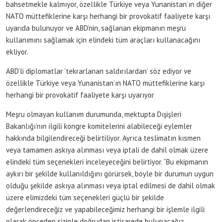
bahsetmekle kalmıyor, özellikle Türkiye veya Yunanistan’ın diğer
NATO müttefiklerine karşı herhangi bir provokatif faaliyete karşı
uyarıda bulunuyor ve ABD’nin, sağlanan ekipmanın meşru
kullanımını sağlamak için elindeki tüm araçları kullanacağını
ekliyor.
ABD’li diplomatlar ‘tekrarlanan saldırılardan’ söz ediyor ve
özellikle Türkiye veya Yunanistan’ın NATO müttefiklerine karşı
herhangi bir provokatif faaliyete karşı uyarıyor
Meşru olmayan kullanım durumunda, mektupta Dışişleri
Bakanlığı’nın ilgili kongre komitelerini alabileceği eylemler
hakkında bilgilendireceği belirtiliyor. Ayrıca teslimatın kısmen
veya tamamen askıya alınması veya iptali de dahil olmak üzere
elindeki tüm seçenekleri inceleyeceğini belirtiyor. “Bu ekipmanın
aykırı bir şekilde kullanıldığını görürsek, böyle bir durumun uygun
olduğu şekilde askıya alınması veya iptal edilmesi de dahil olmak
üzere elimizdeki tüm seçenekleri güçlü bir şekilde
değerlendireceğiz ve yapabileceğimiz herhangi bir işlemle ilgili
olarak önceden sizinle doğrudan istişarede bulunacağız.