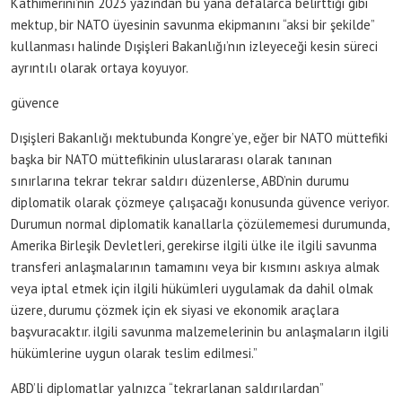
Kathimerini’nin 2023 yazından bu yana defalarca belirttiği gibi
mektup, bir NATO üyesinin savunma ekipmanını “aksi bir şekilde”
kullanması halinde Dışişleri Bakanlığı’nın izleyeceği kesin süreci
ayrıntılı olarak ortaya koyuyor.
güvence
Dışişleri Bakanlığı mektubunda Kongre’ye, eğer bir NATO müttefiki
başka bir NATO müttefikinin uluslararası olarak tanınan
sınırlarına tekrar tekrar saldırı düzenlerse, ABD’nin durumu
diplomatik olarak çözmeye çalışacağı konusunda güvence veriyor.
Durumun normal diplomatik kanallarla çözülememesi durumunda,
Amerika Birleşik Devletleri, gerekirse ilgili ülke ile ilgili savunma
transferi anlaşmalarının tamamını veya bir kısmını askıya almak
veya iptal etmek için ilgili hükümleri uygulamak da dahil olmak
üzere, durumu çözmek için ek siyasi ve ekonomik araçlara
başvuracaktır. ilgili savunma malzemelerinin bu anlaşmaların ilgili
hükümlerine uygun olarak teslim edilmesi.”
ABD’li diplomatlar yalnızca “tekrarlanan saldırılardan”