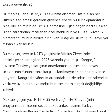
Ekstra güvenlik ağı
DC merkezli analistler, ABD savunma ekipmanı satın alan her
ülkenin sağlaması gereken güvencelere ve bu tür ekipmanların
nihai kullanımının gelişmiş izlenmesine ilişkin geçen hafta Başkan
Biden tarafından imzalanan özel mektubun ve Ulusal Güvenlik
Memorandumunun ekstra bir güvenlik ağı oluşturduğunu söylüyor
Yunan çıkarları için.
Bu mektup, İsveç’in NATO’ya girişinin Vilnius Zirvesi’nde
kesinleşeceği anlaşılan 2023 yazında yazılmıştı. Kongre, F-
16’ların Türkiye’ye satışının onaylanması durumunda savaş
uçaklarının Yunanistan’a karşı kullanılmayacağına dair güvence
istiyordu. Kongre ile yönetim arasındaki perde arkası müzakereler
zorlu ve uzun sürdü ve mektubun tam metni birçok değişikliğe
tabiydi.
Mektup, geçen yaz, F-16, F-35 ve İsveç’in NATO üyeliğinin
onaylanmasını içeren sözde paket anlaşmasının, Türkiye
Cumhurbaşkanı Recep Tayyip Erdoğan’ın İsveç’in katılımını kabul