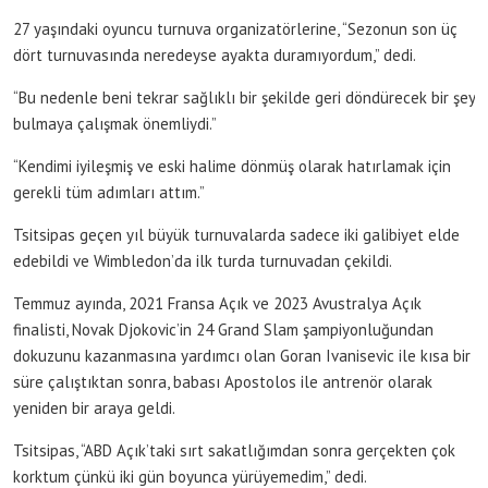
27 yaşındaki oyuncu turnuva organizatörlerine, “Sezonun son üç
dört turnuvasında neredeyse ayakta duramıyordum,” dedi.
“Bu nedenle beni tekrar sağlıklı bir şekilde geri döndürecek bir şey
bulmaya çalışmak önemliydi.”
“Kendimi iyileşmiş ve eski halime dönmüş olarak hatırlamak için
gerekli tüm adımları attım.”
Tsitsipas geçen yıl büyük turnuvalarda sadece iki galibiyet elde
edebildi ve Wimbledon’da ilk turda turnuvadan çekildi.
Temmuz ayında, 2021 Fransa Açık ve 2023 Avustralya Açık
finalisti, Novak Djokovic’in 24 Grand Slam şampiyonluğundan
dokuzunu kazanmasına yardımcı olan Goran Ivanisevic ile kısa bir
süre çalıştıktan sonra, babası Apostolos ile antrenör olarak
yeniden bir araya geldi.
Tsitsipas, “ABD Açık’taki sırt sakatlığımdan sonra gerçekten çok
korktum çünkü iki gün boyunca yürüyemedim,” dedi.