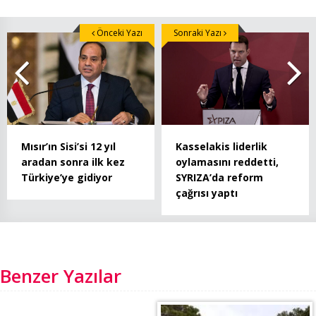
Önceki Yazı
Sonraki Yazı
Mısır’ın Sisi’si 12 yıl
Kasselakis liderlik
aradan sonra ilk kez
oylamasını reddetti,
Türkiye’ye gidiyor
SYRIZA’da reform
çağrısı yaptı
Benzer Yazılar