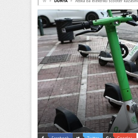
»
»
DÜNYA
Attika’da elektrikli scooter kazas