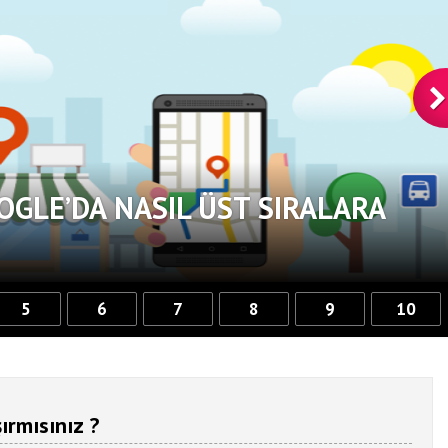
OGLE’DA NASIL ÜST SIRALARA
5
6
7
8
9
10
ırmısınız ?