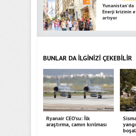
Yunanistan’da
Enerji krizinin e
artıyor
BUNLAR DA İLGİNİZİ ÇEKEBİLİR
Ryanair CEO’su: İlk
Sisma
araştırma, camın kırılması
yangı
boşal