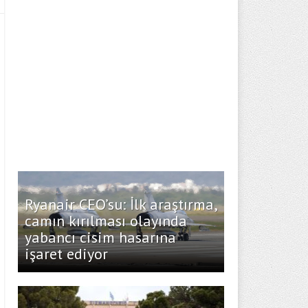
Ryanair CEO’su: İlk araştırma,
camın kırılması olayında
yabancı cisim hasarına
işaret ediyor