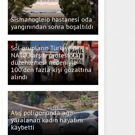
Sismanogleio hastanesi oda
yangınından sonra boşaltıldı
Sol grupların Türkiye’de
NATO karşıtı protestolar
düzenlemesi nedeniyle
100’den fazla kişi gözaltına
alındı
Atış poligonunda ağır
yaralanan kadın hayatını
kaybetti