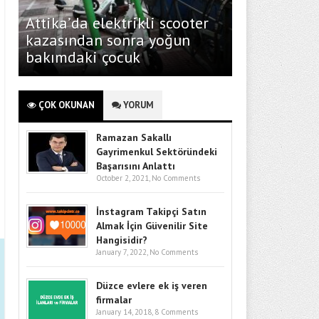
Attika’da elektrikli scooter
kazasından sonra yoğun
bakımdaki çocuk
ÇOK OKUNAN
YORUM
Ramazan Sakallı
Gayrimenkul Sektöründeki
Başarısını Anlattı
October 2, 2021,
No Comments
İnstagram Takipçi Satın
Almak İçin Güvenilir Site
Hangisidir?
January 7, 2022,
No Comments
Düzce evlere ek iş veren
firmalar
January 14, 2018,
8 Comments