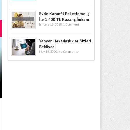
Evde Karanfil Paketleme İşi
İle 1.400 TL Kazanç İmkanı
January 13, 2018,
1 Comment
Yepyeni Arkadaşlıklar Sizleri
Bekliyor
May 12, 2020,
No Comments
BITCOIN’DE GÖZLER KRITIK SEV
GIRIŞLERI VE MAKRO RISKLER F