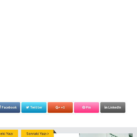
Facebook
Twitter
+1
Pin
LinkedIn
ki Yazı
Sonraki Yazı