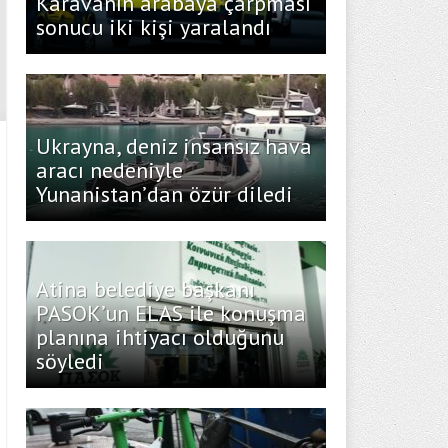
Karavanın arabaya çarpması
sonucu iki kişi yaralandı
Ukrayna, deniz insansız hava
aracı nedeniyle
Yunanistan’dan özür diledi
Atina belediye başkanı
PASOK’un ELAS ile konuşma
planına ihtiyacı olduğunu
söyledi