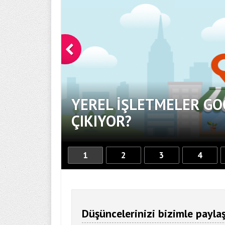
YEREL İŞLETMELER GO
OR
ÇIKIYOR?
1
2
3
4
Düşüncelerinizi bizimle paylaş