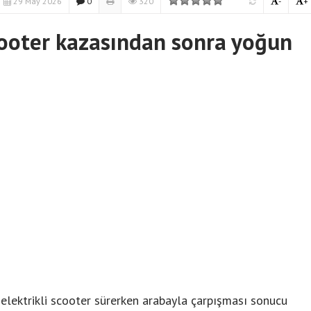
29 May 2026
0
320
-
+
scooter kazasından sonra yoğun
elektrikli scooter sürerken arabayla çarpışması sonucu