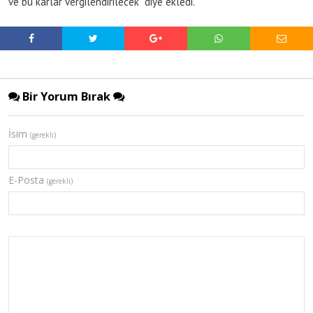
ve bu kârlar vergilendirilecek” diye ekledi.
Bir Yorum Bırak
İsim
(gerekli)
E-Posta
(gerekli)