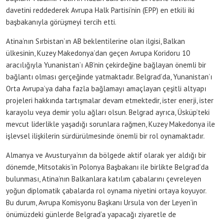
davetini reddederek Avrupa Halk Partisi’nin (EPP) en etkili iki
başbakanıyla görüşmeyi tercih etti.
Atina’nın Sırbistan’ın AB beklentilerine olan ilgisi, Balkan
ülkesinin, Kuzey Makedonya’dan geçen Avrupa Koridoru 10
aracılığıyla Yunanistan’ı AB’nin çekirdeğine bağlayan önemli bir
bağlantı olması gerçeğinde yatmaktadır. Belgrad’da, Yunanistan’ı
Orta Avrupa’ya daha fazla bağlamayı amaçlayan çeşitli altyapı
projeleri hakkında tartışmalar devam etmektedir, ister enerji, ister
karayolu veya demir yolu ağları olsun. Belgrad ayrıca, Üsküp’teki
mevcut liderlikle yaşadığı sorunlara rağmen, Kuzey Makedonya ile
işlevsel ilişkilerin sürdürülmesinde önemli bir rol oynamaktadır.
Almanya ve Avusturya’nın da bölgede aktif olarak yer aldığı bir
dönemde, Mitsotakis’in Polonya Başbakanı ile birlikte Belgrad’da
bulunması, Atina’nın Balkanlara katılım çabalarını çevreleyen
yoğun diplomatik çabalarda rol oynama niyetini ortaya koyuyor.
Bu durum, Avrupa Komisyonu Başkanı Ursula von der Leyen’in
önümüzdeki günlerde Belgrad’a yapacağı ziyaretle de