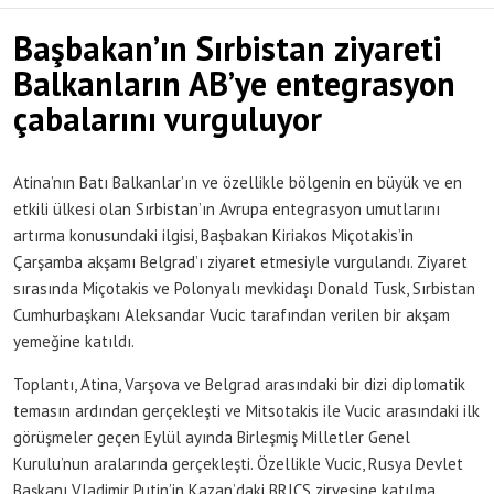
Başbakan’ın Sırbistan ziyareti
Balkanların AB’ye entegrasyon
çabalarını vurguluyor
Atina’nın Batı Balkanlar’ın ve özellikle bölgenin en büyük ve en
etkili ülkesi olan Sırbistan’ın Avrupa entegrasyon umutlarını
artırma konusundaki ilgisi, Başbakan Kiriakos Miçotakis’in
Çarşamba akşamı Belgrad’ı ziyaret etmesiyle vurgulandı. Ziyaret
sırasında Miçotakis ve Polonyalı mevkidaşı Donald Tusk, Sırbistan
Cumhurbaşkanı Aleksandar Vucic tarafından verilen bir akşam
yemeğine katıldı.
Toplantı, Atina, Varşova ve Belgrad arasındaki bir dizi diplomatik
temasın ardından gerçekleşti ve Mitsotakis ile Vucic arasındaki ilk
görüşmeler geçen Eylül ayında Birleşmiş Milletler Genel
Kurulu’nun aralarında gerçekleşti. Özellikle Vucic, Rusya Devlet
Başkanı Vladimir Putin’in Kazan’daki BRICS zirvesine katılma