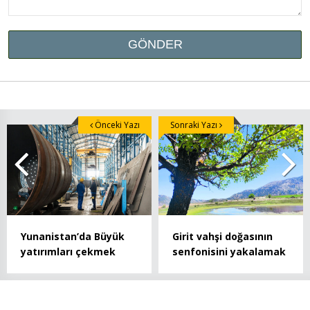
Önceki Yazı
Sonraki Yazı
Yunanistan’da Büyük
Girit vahşi doğasının
yatırımları çekmek
senfonisini yakalamak