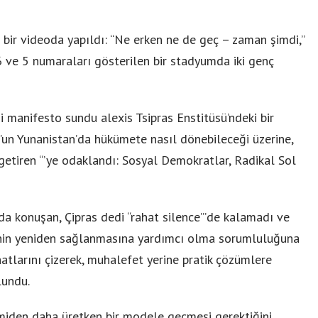
bir videoda yapıldı: “Ne erken ne de geç – zaman şimdi,”
 ve 5 numaraları gösterilen bir stadyumda iki genç
si manifesto sundu alexis Tsipras Enstitüsü’ndeki bir
’un Yunanistan’da hükümete nasıl dönebileceği üzerine,
 getiren “’ye odaklandı: Sosyal Demokratlar, Radikal Sol
 konuşan, Çipras dedi “rahat silence”’de kalamadı ve
ğinin yeniden sağlanmasına yardımcı olma sorumluluğuna
hatlarını çizerek, muhalefet yerine pratik çözümlere
lundu.
miden daha üretken bir modele geçmesi gerektiğini