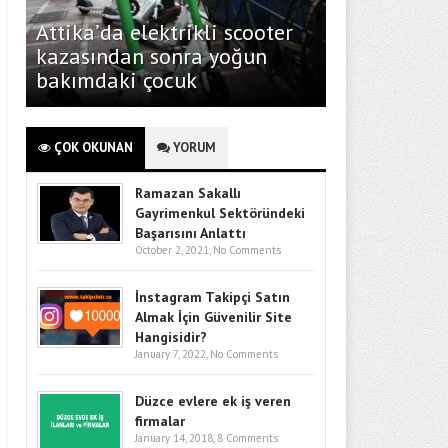
Attika’da elektrikli scooter
kazasından sonra yoğun
bakımdaki çocuk
ÇOK OKUNAN
YORUM
Ramazan Sakallı
Gayrimenkul Sektöründeki
Başarısını Anlattı
October 2, 2021,
No Comments
İnstagram Takipçi Satın
Almak İçin Güvenilir Site
Hangisidir?
January 7, 2022,
No Comments
Düzce evlere ek iş veren
firmalar
January 14, 2018,
8 Comments