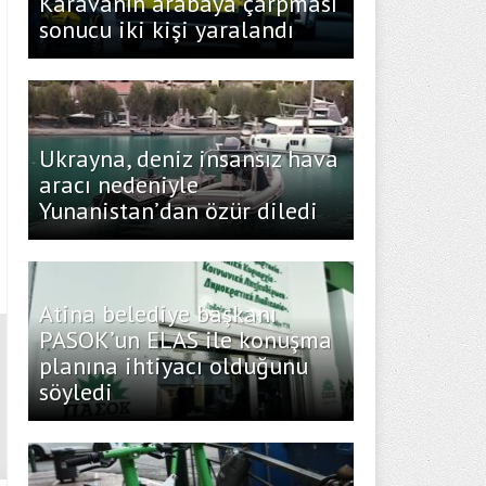
Karavanın arabaya çarpması
sonucu iki kişi yaralandı
Ukrayna, deniz insansız hava
aracı nedeniyle
Yunanistan’dan özür diledi
Atina belediye başkanı
PASOK’un ELAS ile konuşma
planına ihtiyacı olduğunu
söyledi