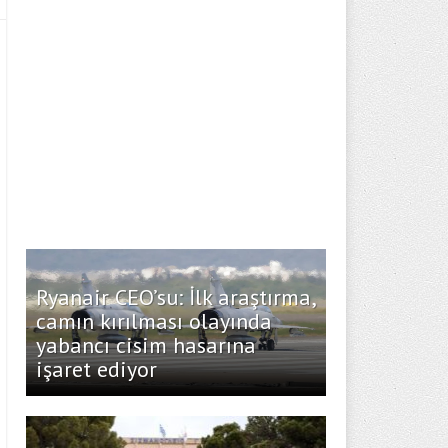
Ryanair CEO’su: İlk araştırma,
camın kırılması olayında
yabancı cisim hasarına
işaret ediyor