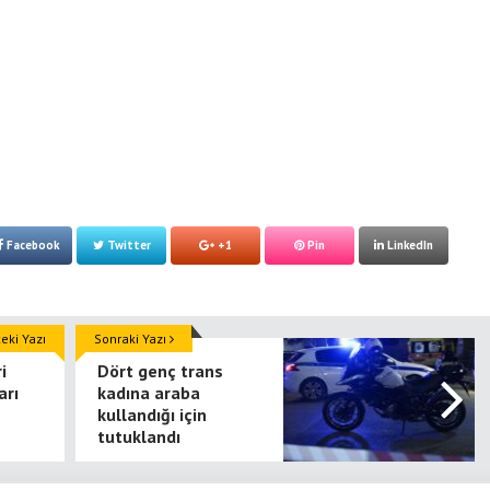
Facebook
Twitter
+1
Pin
LinkedIn
ki Yazı
Sonraki Yazı
i
Dört genç trans
arı
kadına araba
kullandığı için
tutuklandı