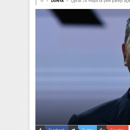
»
»
DÜNYA
Çipras 26 Mayıs’ta yeni partiyi açı