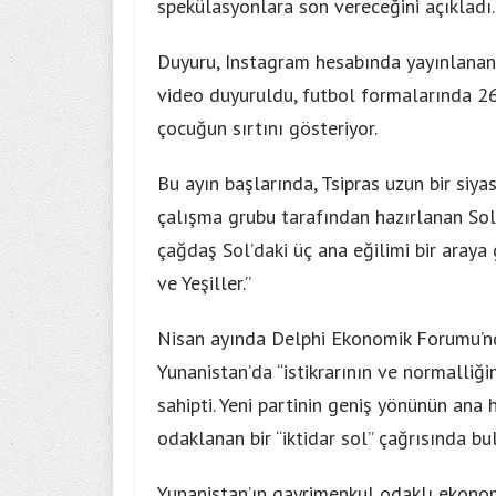
spekülasyonlara son vereceğini açıkladı.
Duyuru, Instagram hesabında yayınlanan 
video duyuruldu, futbol formalarında 26
çocuğun sırtını gösteriyor.
Bu ayın başlarında, Tsipras uzun bir siya
çalışma grubu tarafından hazırlanan Sol
çağdaş Sol’daki üç ana eğilimi bir araya
ve Yeşiller.”
Nisan ayında Delphi Ekonomik Forumu’nda
Yunanistan’da “istikrarının ve normalli
sahipti. Yeni partinin geniş yönünün ana 
odaklanan bir “iktidar sol” çağrısında bu
Yunanistan’ın gayrimenkul odaklı ekono