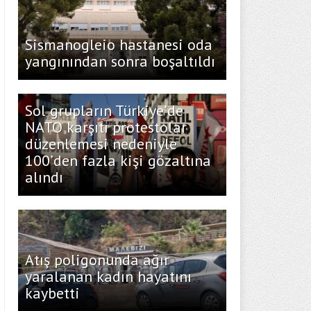
Sismanogleio hastanesi oda
yangınından sonra boşaltıldı
Sol grupların Türkiye’de
NATO karşıtı protestolar
düzenlemesi nedeniyle
100’den fazla kişi gözaltına
alındı
Atış poligonunda ağır
yaralanan kadın hayatını
kaybetti