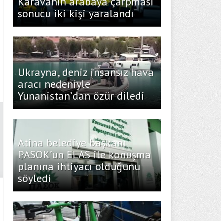
Karavanın arabaya çarpması
sonucu iki kişi yaralandı
Ukrayna, deniz insansız hava
aracı nedeniyle
Yunanistan’dan özür diledi
Atina belediye başkanı
PASOK’un ELAS ile konuşma
planına ihtiyacı olduğunu
söyledi