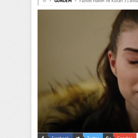
»
»
GÜNDEM
Fazilet Hanım Ve Kızları 31.Bö