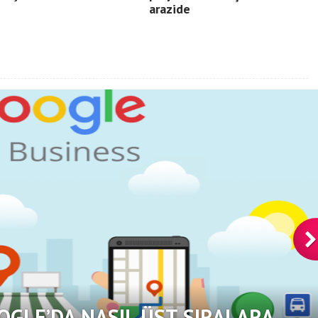
arazide
OGLE’DA NASIL ÜST SIRALARA