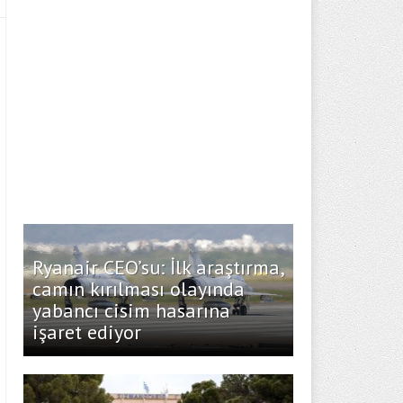
Ryanair CEO’su: İlk araştırma,
camın kırılması olayında
yabancı cisim hasarına
işaret ediyor