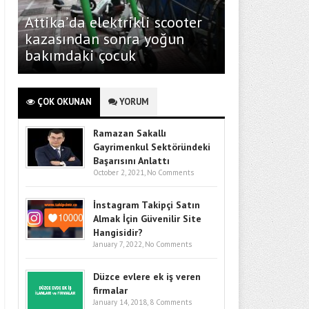
Attika’da elektrikli scooter
kazasından sonra yoğun
bakımdaki çocuk
ÇOK OKUNAN
YORUM
Ramazan Sakallı
Gayrimenkul Sektöründeki
Başarısını Anlattı
October 2, 2021,
No Comments
İnstagram Takipçi Satın
Almak İçin Güvenilir Site
Hangisidir?
January 7, 2022,
No Comments
Düzce evlere ek iş veren
firmalar
January 14, 2018,
8 Comments