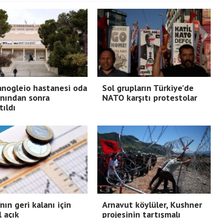
nogleio hastanesi oda
Sol grupların Türkiye’de
nından sonra
NATO karşıtı protestolar
tıldı
nın geri kalanı için
Arnavut köylüler, Kushner
l açık
projesinin tartışmalı