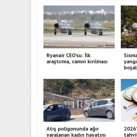
Ryanair CEO’su: İlk
Sisma
araştırma, camın kırılması
yangı
boşal
Atış poligonunda ağır
2026’
yaralanan kadın hayatını
tahvi