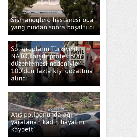
Sismanogleio hastanesi oda
yangınından sonra boşaltıldı
Sol grupların Türkiye’de
NATO karşıtı protestolar
düzenlemesi nedeniyle
100’den fazla kişi gözaltına
alındı
Atış poligonunda ağır
yaralanan kadın hayatını
kaybetti