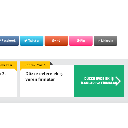
Facebook
Twitter
+1
Pin
LinkedIn
ki Yazı
Sonraki Yazı
 2.
Düzce evlere ek iş
veren firmalar