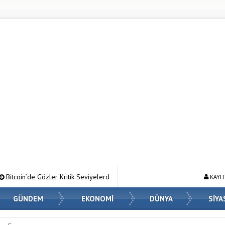
ik Seviyelerde: ETF Girişleri ve Makro Riskler Fiyatı Nasıl Etkiliyor?
KAYIT
GÜNDEM
EKONOMİ
DÜNYA
SİYA