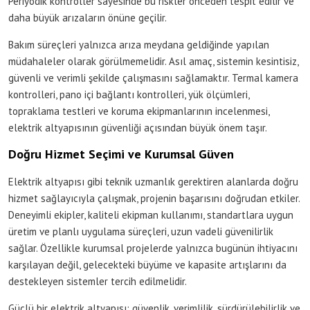
Periyodik kontroller sayesinde bu riskler önceden tespit edilir ve
daha büyük arızaların önüne geçilir.
Bakım süreçleri yalnızca arıza meydana geldiğinde yapılan
müdahaleler olarak görülmemelidir. Asıl amaç, sistemin kesintisiz,
güvenli ve verimli şekilde çalışmasını sağlamaktır. Termal kamera
kontrolleri, pano içi bağlantı kontrolleri, yük ölçümleri,
topraklama testleri ve koruma ekipmanlarının incelenmesi,
elektrik altyapısının güvenliği açısından büyük önem taşır.
Doğru Hizmet Seçimi ve Kurumsal Güven
Elektrik altyapısı gibi teknik uzmanlık gerektiren alanlarda doğru
hizmet sağlayıcıyla çalışmak, projenin başarısını doğrudan etkiler.
Deneyimli ekipler, kaliteli ekipman kullanımı, standartlara uygun
üretim ve planlı uygulama süreçleri, uzun vadeli güvenilirlik
sağlar. Özellikle kurumsal projelerde yalnızca bugünün ihtiyacını
karşılayan değil, gelecekteki büyüme ve kapasite artışlarını da
destekleyen sistemler tercih edilmelidir.
Güçlü bir elektrik altyapısı; güvenlik, verimlilik, sürdürülebilirlik ve