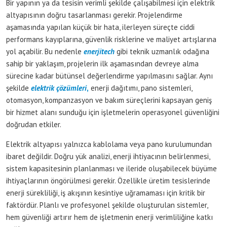
Bir yapının ya da tesisin verimli şekilde çalışabilmesi için elektrik
altyapısının doğru tasarlanması gerekir. Projelendirme
aşamasında yapılan küçük bir hata, ilerleyen süreçte ciddi
performans kayıplarına, güvenlik risklerine ve maliyet artışlarına
yol açabilir. Bu nedenle
enerjitech
gibi teknik uzmanlık odağına
sahip bir yaklaşım, projelerin ilk aşamasından devreye alma
sürecine kadar bütünsel değerlendirme yapılmasını sağlar. Aynı
şekilde
elektrik çözümleri
,
enerji dağıtımı, pano sistemleri,
otomasyon, kompanzasyon ve bakım süreçlerini kapsayan geniş
bir hizmet alanı sunduğu için işletmelerin operasyonel güvenliğini
doğrudan etkiler.
Elektrik altyapısı yalnızca kablolama veya pano kurulumundan
ibaret değildir. Doğru yük analizi, enerji ihtiyacının belirlenmesi,
sistem kapasitesinin planlanması ve ileride oluşabilecek büyüme
ihtiyaçlarının öngörülmesi gerekir. Özellikle üretim tesislerinde
enerji sürekliliği, iş akışının kesintiye uğramaması için kritik bir
faktördür. Planlı ve profesyonel şekilde oluşturulan sistemler,
hem güvenliği artırır hem de işletmenin enerji verimliliğine katkı