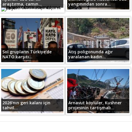
araştırma, camın...
yangınından sonra...
Sol grupların Türkiye’de
Atış poligonunda ağır
NATO karşıtı...
yaralanan kadın...
2026’nın geri kalanı için
Arnavut köylüler, Kushner
tahvil...
projesinin tartışmalı...