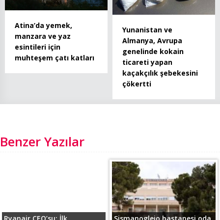
Atina’da yemek,
Yunanistan ve
manzara ve yaz
Almanya, Avrupa
esintileri için
genelinde kokain
muhteşem çatı katları
ticareti yapan
kaçakçılık şebekesini
çökertti
Benzer Yazılar
Ryanair CEO’su: İlk
Sismanogleio hastanesi oda