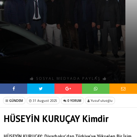
SOSYAL MEDYADA PAYLAŞ
GÜNDEM
31 August 2025
0 YORUM
Yusuf uluoğlu
HÜSEYİN KURUÇAY Kimdir
HÜSEYİN KURUÇAY: Diyarbakır’dan Türkiye’ye Yükselen Bir İsim