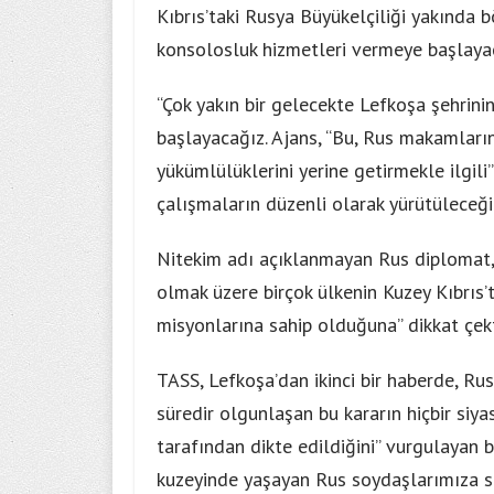
Kıbrıs’taki Rusya Büyükelçiliği yakında 
konsolosluk hizmetleri vermeye başlaya
“Çok yakın bir gelecekte Lefkoşa şehrin
başlayacağız. Ajans, “Bu, Rus makamların
yükümlülüklerini yerine getirmekle ilgil
çalışmaların düzenli olarak yürütüleceği
Nitekim adı açıklanmayan Rus diplomat, 
olmak üzere birçok ülkenin Kuzey Kıbrıs’t
misyonlarına sahip olduğuna” dikkat çek
TASS, Lefkoşa’dan ikinci bir haberde, R
süredir olgunlaşan bu kararın hiçbir siy
tarafından dikte edildiğini” vurgulayan bi
kuzeyinde yaşayan Rus soydaşlarımıza s