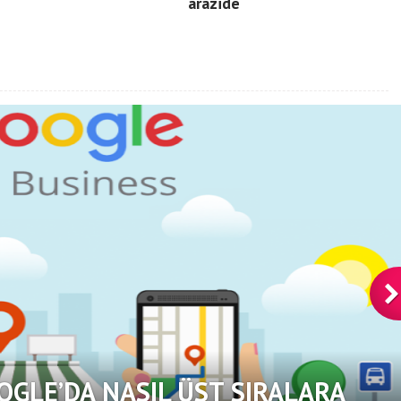
arazide
OGLE’DA NASIL ÜST SIRALARA