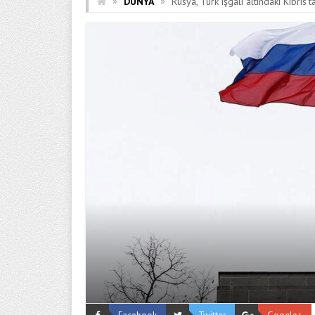
»
»
DÜNYA
Rusya, Türk işgali altındaki Kıbrıs