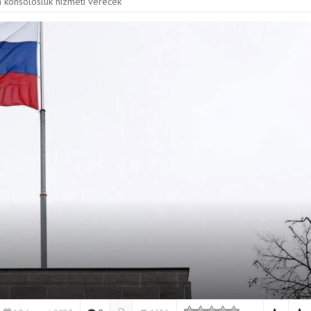
’ta konsolosluk hizmeti verecek