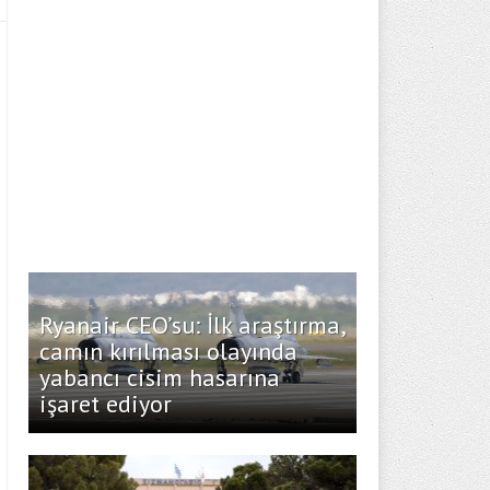
Ryanair CEO’su: İlk araştırma,
camın kırılması olayında
yabancı cisim hasarına
işaret ediyor