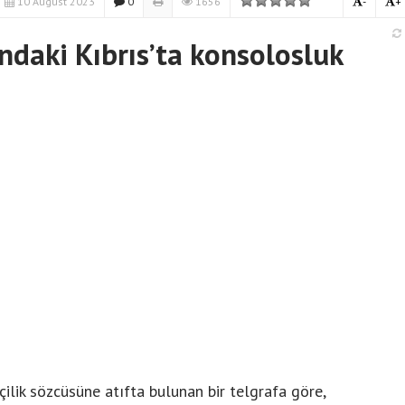
10 August 2023
0
1656
-
+
ındaki Kıbrıs’ta konsolosluk
çilik sözcüsüne atıfta bulunan bir telgrafa göre,