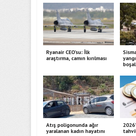
Ryanair CEO’su: İlk
Sisma
araştırma, camın kırılması
yangı
boşal
Atış poligonunda ağır
2026’
yaralanan kadın hayatını
tahvi