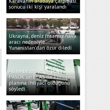
Karavanın arabaya çarpması
sonucu iki kişi yaralandı
Ukrayna, deniz insansız hava
aracı nedeniyle
Yunanistan’dan özür diledi
Atina belediye başkanı
PASOK’un ELAS ile konuşma
planına ihtiyacı olduğunu
söyledi