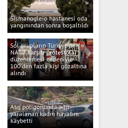
Sismanogleio hastanesi oda
yangınından sonra boşaltıldı
Sol grupların Türkiye’de
NATO karşıtı protestolar
düzenlemesi nedeniyle
100’den fazla kişi gözaltına
alındı
Atış poligonunda ağır
yaralanan kadın hayatını
kaybetti