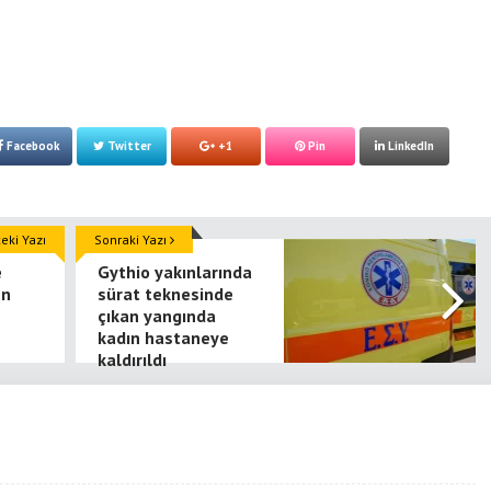
Facebook
Twitter
+1
Pin
LinkedIn
ki Yazı
Sonraki Yazı
e
Gythio yakınlarında
en
sürat teknesinde
çıkan yangında
kadın hastaneye
kaldırıldı