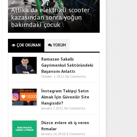
Attika’da elektrikli scooter
kazasından sonra yoğun
bakımdaki çocuk
ÇOK OKUNAN
YORUM
Ramazan Sakallı
Gayrimenkul Sektöründeki
Başarısını Anlattı
October 2, 2021,
No Comments
İnstagram Takipçi Satın
Almak İçin Güvenilir Site
Hangisidir?
January 7, 2022,
No Comments
Düzce evlere ek iş veren
firmalar
January 14, 2018,
8 Comments