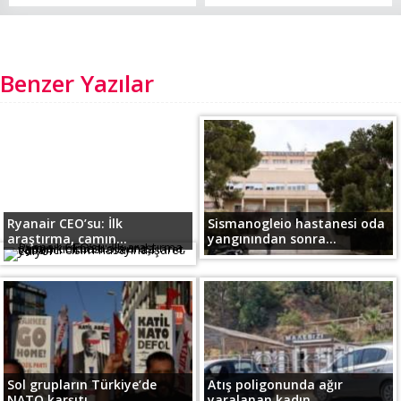
Benzer Yazılar
Ryanair CEO’su: İlk
Sismanogleio hastanesi oda
araştırma, camın...
yangınından sonra...
Sol grupların Türkiye’de
Atış poligonunda ağır
NATO karşıtı...
yaralanan kadın...