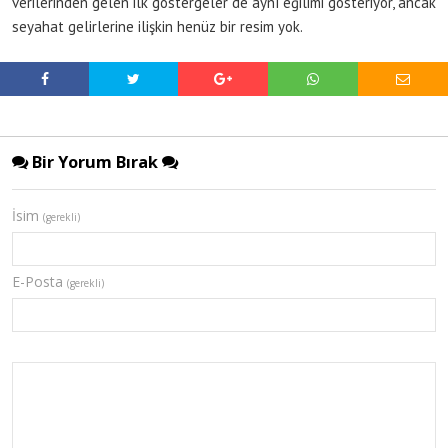
verilerinden gelen ilk göstergeler de aynı eğilimi gösteriyor, ancak
seyahat gelirlerine ilişkin henüz bir resim yok.
Bir Yorum Bırak
İsim
(gerekli)
E-Posta
(gerekli)