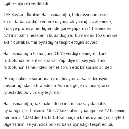
ilgili ek ayrıntı verilmedi.
TFF Başkanı İbrahim Hacıosmanoğlu, federasyonun resmi
kurumlardan aldığı verilere dayanarak yaptığı incelemede,
Türkiye profesyonel liglerinde görev yapan 571 hakemden
371’inin bahis hesabının bulunduğunu, bunlardan 152’sinin ise
aktif olarak kumar oynadığını tespit ettiğini söyledi.
Hacıosmanoğlu Cuma günü CNN’e verdiği demeçte, “Türk
futbolunda bir ahlaki kriz var. Yapı diye bir şey yok. Türk
futbolunun temelindeki temel sorun etik bir sorundur,” dedi.
“Hangi hakeme sorun, maaşını almayan varsa federasyon
başkanlığından istifa ederim. Aslında geçen yıl maaşlarını
iyileştirdik, bu yıl da iyileştirdik.”
Hacıosmanoğlu, bazı hakemlerin inanılmaz sayıda bahis
oynadığını, bir hakemin 18.227 kez bahis oynadığını ve 42 hakemin
her birinin 1.000’den fazla futbol maçına bahis oynadığını söyledi.
Diğerlerinin ise yalnızca bir kez bahis oynadığı tespit edildi.