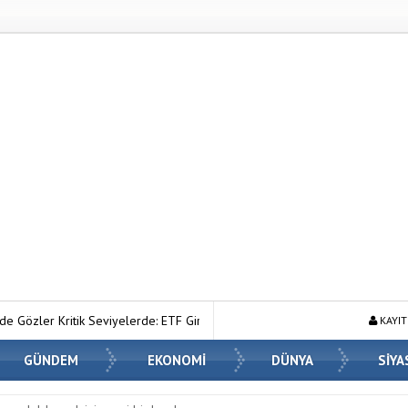
lerde: ETF Girişleri ve Makro Riskler Fiyatı Nasıl Etkiliyor?
Ahmet Ha
KAYIT
GÜNDEM
EKONOMİ
DÜNYA
SİYA