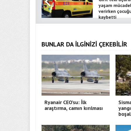
yaşam mücadel
verirken çocuğ
kaybetti
BUNLAR DA İLGİNİZİ ÇEKEBİLİR
Ryanair CEO’su: İlk
Sisma
araştırma, camın kırılması
yangı
boşal