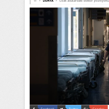
»
»
DÜNYA
Uzak adalardaki doktor pozisyonla