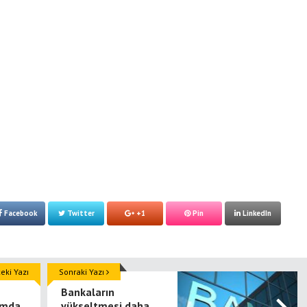
Facebook
Twitter
+1
Pin
LinkedIn
ki Yazı
Sonraki Yazı
Bankaların
rumda
yükseltmesi daha