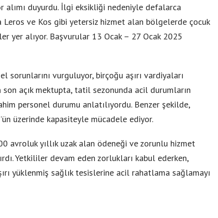
 alımı duyurdu. İlgi eksikliği nedeniyle defalarca
Leros ve Kos gibi yetersiz hizmet alan bölgelerde çocuk
oller yer alıyor. Başvurular 13 Ocak – 27 Ocak 2025
l sorunlarını vurguluyor, birçoğu aşırı vardiyaları
n son açık mektupta, tatil sezonunda acil durumların
ahim personel durumu anlatılıyordu. Benzer şekilde,
0’ün üzerinde kapasiteyle mücadele ediyor.
00 avroluk yıllık uzak alan ödeneği ve zorunlu hizmet
tırdı. Yetkililer devam eden zorlukları kabul ederken,
 aşırı yüklenmiş sağlık tesislerine acil rahatlama sağlamayı