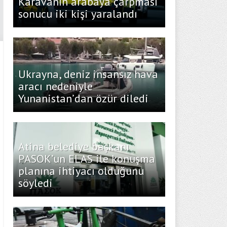
Karavanın arabaya çarpması
sonucu iki kişi yaralandı
Ukrayna, deniz insansız hava
aracı nedeniyle
Yunanistan’dan özür diledi
Atina belediye başkanı
PASOK’un ELAS ile konuşma
planına ihtiyacı olduğunu
söyledi