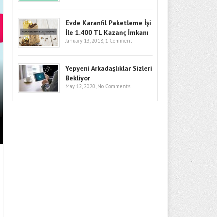
Evde Karanfil Paketleme İşi
İle 1.400 TL Kazanç İmkanı
January 13, 2018,
1 Comment
Yepyeni Arkadaşlıklar Sizleri
BITCOIN’DE GÖZLER KRITIK SEV
Bekliyor
May 12, 2020,
No Comments
GIRIŞLERI VE MAKRO RISKLER F