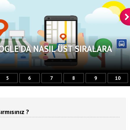
OGLE’DA NASIL ÜST SIRALARA
5
6
7
8
9
10
ırmısınız ?