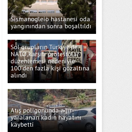
Sismanogleio hastanesi oda
yangınından sonra boşaltıldı
Sol grupların Türkiye’de
NATO karşıtı protestolar
düzenlemesi nedeniyle
100’den fazla kişi gözaltına
alındı
Atış poligonunda ağır
yaralanan kadın hayatını
kaybetti