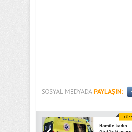
SOSYAL MEDYADA
PAYLAŞIN:
Önce
Hamile kadın
Girit’teki uçu