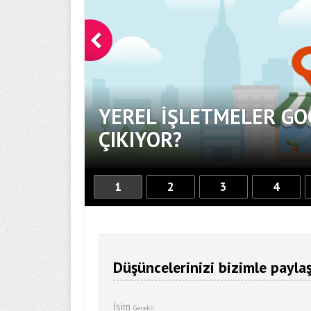
YEREL İŞLETMELER GO
OR
ÇIKIYOR?
1
2
3
4
Düşüncelerinizi bizimle paylaş
İsim
Gerekli