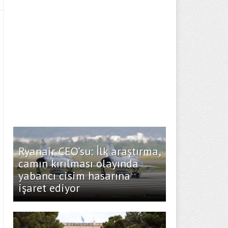
Ryanair CEO’su: İlk araştırma,
camın kırılması olayında
yabancı cisim hasarına
işaret ediyor