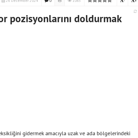
26 December 2024
0
1065
-
+
or pozisyonlarını doldurmak
 eksikliğini gidermek amacıyla uzak ve ada bölgelerindeki