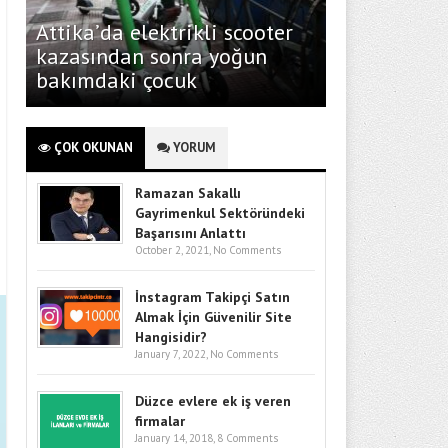
Attika’da elektrikli scooter
kazasından sonra yoğun
bakımdaki çocuk
ÇOK OKUNAN
YORUM
Ramazan Sakallı
Gayrimenkul Sektöründeki
Başarısını Anlattı
October 2, 2021,
No Comments
İnstagram Takipçi Satın
Almak İçin Güvenilir Site
Hangisidir?
January 7, 2022,
No Comments
Düzce evlere ek iş veren
firmalar
January 14, 2018,
8 Comments