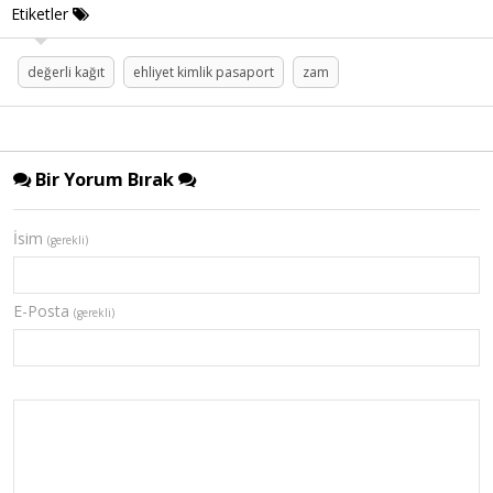
Etiketler
değerli kağıt
ehliyet kimlik pasaport
zam
Bir Yorum Bırak
İsim
(gerekli)
E-Posta
(gerekli)