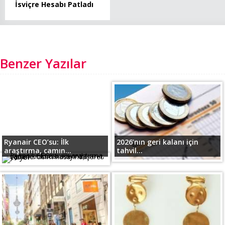
İsviçre Hesabı Patladı
Benzer Yazılar
Ryanair CEO’su: İlk
2026’nın geri kalanı için
araştırma, camın...
tahvil...