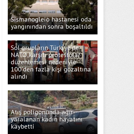
Sismanogleio hastanesi oda
yangınından sonra boşaltıldı
Sol grupların Türkiye’de
NATO karşıtı protestolar
düzenlemesi nedeniyle
100’den fazla kişi gözaltına
alındı
Atış poligonunda ağır
yaralanan kadın hayatını
kaybetti