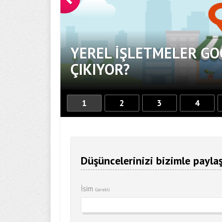
YEREL İŞLETMELER GO
OR
ÇIKIYOR?
1
2
3
4
Düşüncelerinizi bizimle paylaş
İsim
Gerekli