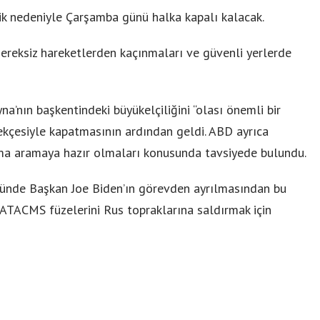
lik nedeniyle Çarşamba günü halka kapalı kalacak.
gereksiz hareketlerden kaçınmaları ve güvenli yerlerde
’nın başkentindeki büyükelçiliğini “olası önemli bir
erekçesiyle kapatmasının ardından geldi. ABD ayrıca
nma aramaya hazır olmaları konusunda tavsiyede bulundu.
ününde Başkan Joe Biden’ın görevden ayrılmasından bu
D ATACMS füzelerini Rus topraklarına saldırmak için