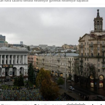
rtan hava saldırısı tehdidi nedeniyle güvenlik nedeniyle kapatıldı