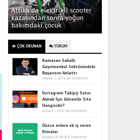
Attika’da elektrikli scooter
kazasından sonra yoğun
bakımdaki çocuk
ÇOK OKUNAN
YORUM
Ramazan Sakallı
Gayrimenkul Sektöründeki
Başarısını Anlattı
October 2, 2021,
No Comments
İnstagram Takipçi Satın
Almak İçin Güvenilir Site
Hangisidir?
January 7, 2022,
No Comments
Düzce evlere ek iş veren
firmalar
January 14, 2018,
8 Comments