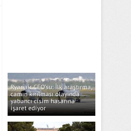
Ryanair CEO’su: İlk araştırma,
camın kırılması olayında
yabancı cisim hasarına
işaret ediyor