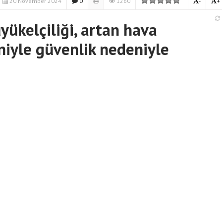
20 November 2024
0
1260
-
+
yükelçiliği, artan hava
eniyle güvenlik nedeniyle