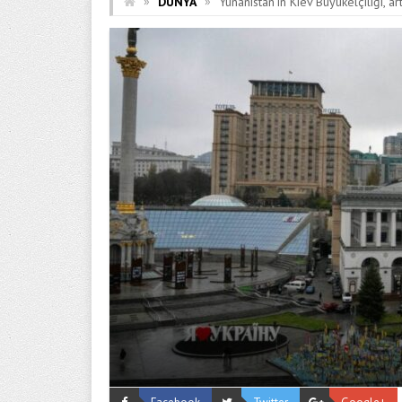
»
»
DÜNYA
Yunanistan’ın Kiev Büyükelçiliği, a