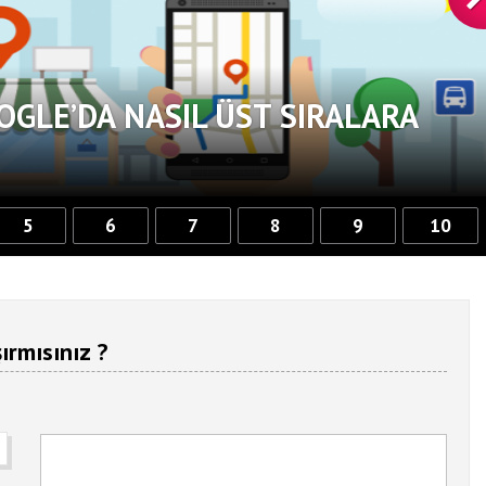
OGLE’DA NASIL ÜST SIRALARA
5
6
7
8
9
10
ırmısınız ?