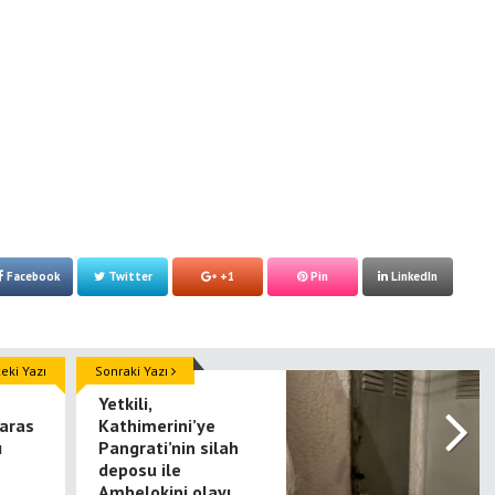
Facebook
Twitter
+1
Pin
LinkedIn
ki Yazı
Sonraki Yazı
Yetkili,
aras
Kathimerini’ye
ı
Pangrati’nin silah
deposu ile
Ambelokipi olayı