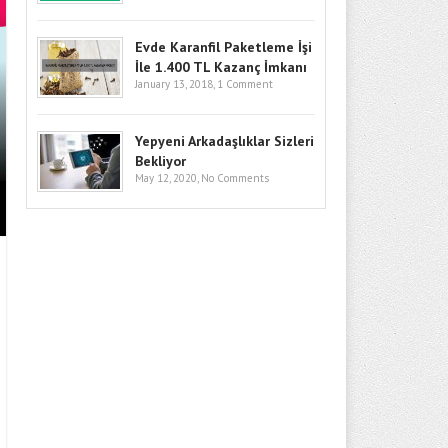
Evde Karanfil Paketleme İşi
İle 1.400 TL Kazanç İmkanı
January 13, 2018,
1 Comment
BITCOIN’DE GÖZLER KRITIK SEV
GIRIŞLERI VE MAKRO RISKLER F
Yepyeni Arkadaşlıklar Sizleri
Bekliyor
May 12, 2020,
No Comments