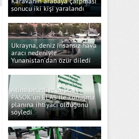
Karavanın arabaya çarpması
sonucu iki kişi yaralandı
Ukrayna, deniz insansız hava
aracı nedeniyle
Yunanistan’dan özür diledi
Atina belediye başkanı
PASOK’un ELAS ile konuşma
planına ihtiyacı olduğunu
söyledi