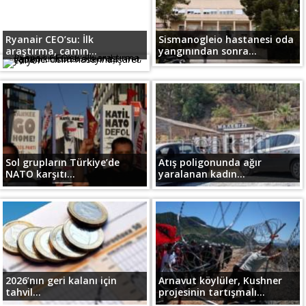
Ryanair CEO’su: İlk
Sismanogleio hastanesi oda
araştırma, camın...
yangınından sonra...
Sol grupların Türkiye’de
Atış poligonunda ağır
NATO karşıtı...
yaralanan kadın...
2026’nın geri kalanı için
Arnavut köylüler, Kushner
tahvil...
projesinin tartışmalı...