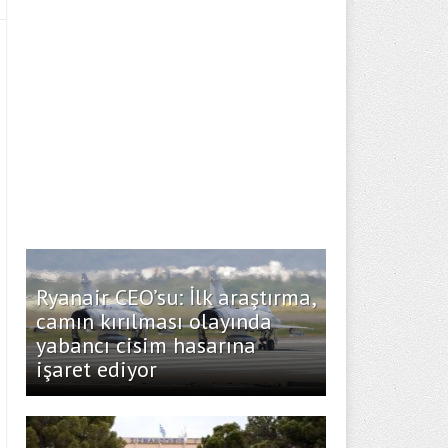
Ryanair CEO’su: İlk araştırma,
camın kırılması olayında
yabancı cisim hasarına
işaret ediyor