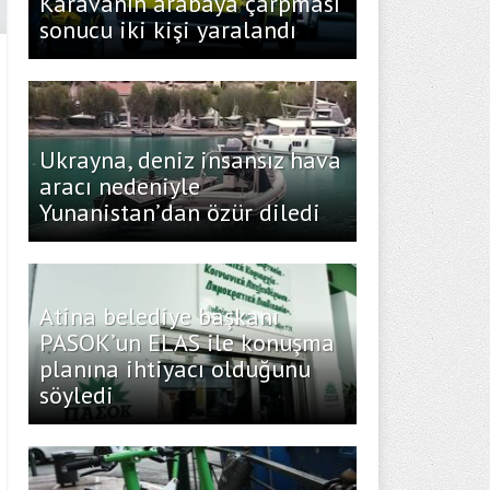
Karavanın arabaya çarpması
sonucu iki kişi yaralandı
Ukrayna, deniz insansız hava
aracı nedeniyle
Yunanistan’dan özür diledi
Atina belediye başkanı
PASOK’un ELAS ile konuşma
planına ihtiyacı olduğunu
söyledi