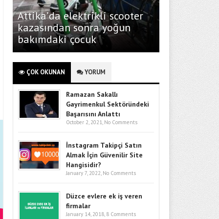
Attika’da elektrikli scooter
kazasından sonra yoğun
bakımdaki çocuk
ÇOK OKUNAN
YORUM
Ramazan Sakallı
Gayrimenkul Sektöründeki
Başarısını Anlattı
October 2, 2021,
No Comments
İnstagram Takipçi Satın
Almak İçin Güvenilir Site
Hangisidir?
January 7, 2022,
No Comments
Düzce evlere ek iş veren
firmalar
January 14, 2018,
8 Comments