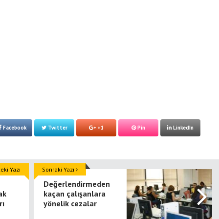
Facebook
Twitter
+1
Pin
LinkedIn
ki Yazı
Sonraki Yazı
Değerlendirmeden
ak
kaçan çalışanlara
rı
yönelik cezalar