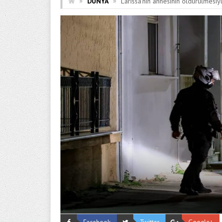
»
»
DÜNYA
Larissa’nın annesinin öldürülmesiyle