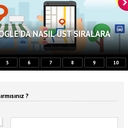
OGLE’DA NASIL ÜST SIRALARA
5
6
7
8
9
10
ırmısınız ?