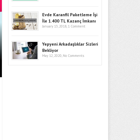
Evde Karanfil Paketleme İşi
İle 1.400 TL Kazanç İmkanı
January 13, 2018,
1 Comment
BITCOIN’DE GÖZLER KRITIK SEV
GIRIŞLERI VE MAKRO RISKLER F
Yepyeni Arkadaşlıklar Sizleri
Bekliyor
May 12, 2020,
No Comments