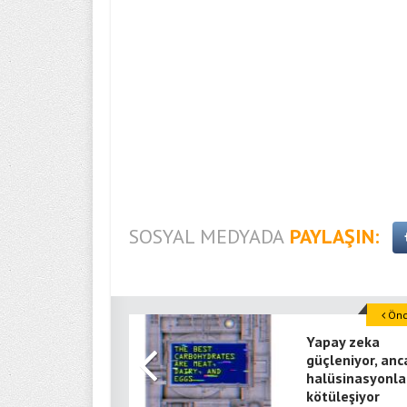
SOSYAL MEDYADA
PAYLAŞIN:
Önce
Yapay zeka
güçleniyor, anc
halüsinasyonla
kötüleşiyor