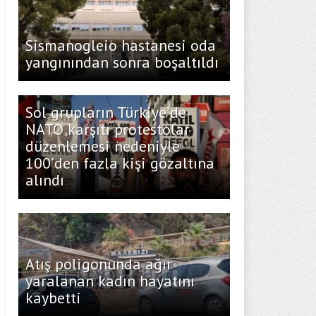
Sismanogleio hastanesi oda
yangınından sonra boşaltıldı
Sol grupların Türkiye’de
NATO karşıtı protestolar
düzenlemesi nedeniyle
100’den fazla kişi gözaltına
alındı
Atış poligonunda ağır
yaralanan kadın hayatını
kaybetti