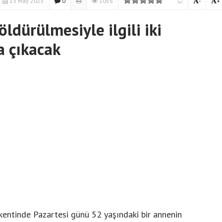
13 May 2025
0
1056
-
+
öldürülmesiyle ilgili iki
a çıkacak
 kentinde Pazartesi günü 52 yaşındaki bir annenin