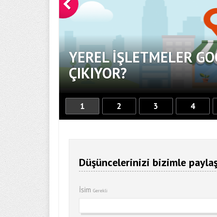
YEREL İŞLETMELER GO
OR
ÇIKIYOR?
1
2
3
4
Düşüncelerinizi bizimle paylaş
İsim
Gerekli