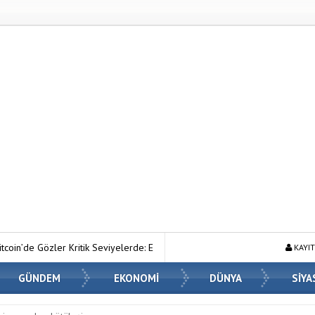
 Seviyelerde: ETF Girişleri ve Makro Riskler Fiyatı Nasıl Etkiliyor?
A
KAYIT
GÜNDEM
EKONOMİ
DÜNYA
SİYA