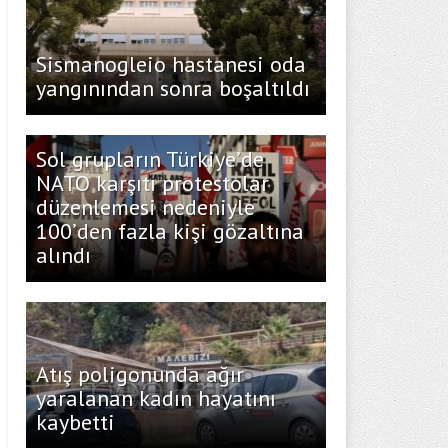
Sismanogleio hastanesi oda
yangınından sonra boşaltıldı
Sol grupların Türkiye’de
NATO karşıtı protestolar
düzenlemesi nedeniyle
100’den fazla kişi gözaltına
alındı
Atış poligonunda ağır
yaralanan kadın hayatını
kaybetti