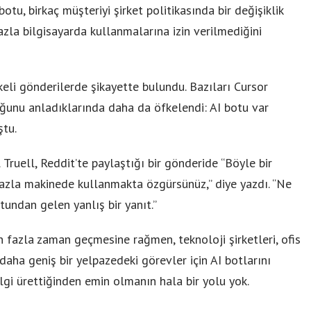
otu, birkaç müşteriyi şirket politikasında bir değişiklik
azla bilgisayarda kullanmalarına izin verilmediğini
eli gönderilerde şikayette bulundu. Bazıları Cursor
duğunu anladıklarında daha da öfkelendi: AI botu var
ştu.
Truell, Reddit’te paylaştığı bir gönderide “Böyle bir
 fazla makinede kullanmakta özgürsünüz,” diye yazdı. “Ne
otundan gelen yanlış bir yanıt.”
an fazla zaman geçmesine rağmen, teknoloji şirketleri, ofis
 daha geniş bir yelpazedeki görevler için AI botlarını
ilgi ürettiğinden emin olmanın hala bir yolu yok.