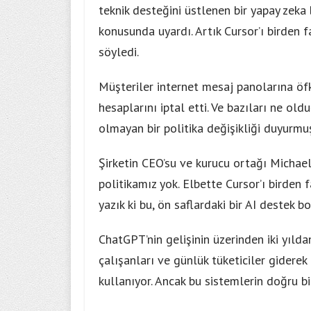
teknik desteğini üstlenen bir yapay zeka b
konusunda uyardı. Artık Cursor’ı birden f
söyledi.
Müşteriler internet mesaj panolarına öfk
hesaplarını iptal etti. Ve bazıları ne ol
olmayan bir politika değişikliği duyurmu
Şirketin CEO’su ve kurucu ortağı Michael 
politikamız yok. Elbette Cursor’ı birden
yazık ki bu, ön saflardaki bir AI destek b
ChatGPT’nin gelişinin üzerinden iki yıld
çalışanları ve günlük tüketiciler giderek
kullanıyor. Ancak bu sistemlerin doğru b