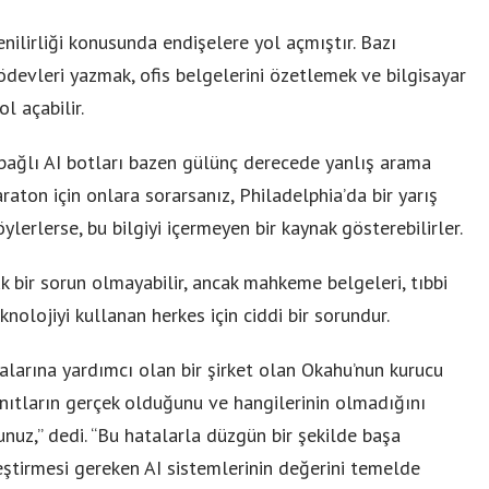
enilirliği konusunda endişelere yol açmıştır. Bazı
devleri yazmak, ofis belgelerini özetlemek ve bilgisayar
l açabilir.
bağlı AI botları bazen gülünç derecede yanlış arama
maraton için onlara sorarsanız, Philadelphia’da bir yarış
söylerlerse, bu bilgiyi içermeyen bir kaynak gösterebilirler.
k bir sorun olmayabilir, ancak mahkeme belgeleri, tıbbi
eknolojiyi kullanan herkes için ciddi bir sorundur.
larına yardımcı olan bir şirket olan Okahu’nun kurucu
nıtların gerçek olduğunu ve hangilerinin olmadığını
uz,” dedi. “Bu hatalarla düzgün bir şekilde başa
eştirmesi gereken AI sistemlerinin değerini temelde