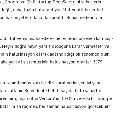
I, Google ve Çinli startup DeepSeek gibi şirketlerin
değil, daha fazla hata üretiyor. Matematik becerileri
olan hakimiyetleri daha da sarsıldı. Bunun nedeni tam
ijital veriyi analiz ederek becerilerini öğrenen karmaşık
 Neyin doğru neyin yanlış olduğuna karar vermezler ve
rının halüsinasyon olarak adlandırdığı bir fenomen olan,
 daha yeni AI sistemlerinin halüsinasyon oranları %79
n tanımlanmış katı bir dizi kural yerine, en iyi yanıtı
rı kullanır. Bu nedenle belirli sayıda hata yaparlar.
iren bir girişim olan Vectara’nın CEO’su ve eski bir Google
çabalarımıza rağmen, her zaman halüsinasyon görecekler,”