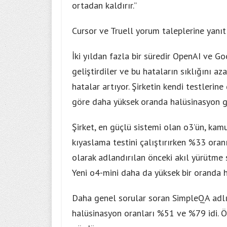
ortadan kaldırır.”
Cursor ve Truell yorum taleplerine yanıt
İki yıldan fazla bir süredir OpenAI ve Goog
geliştirdiler ve bu hataların sıklığını az
hatalar artıyor. Şirketin kendi testlerin
göre daha yüksek oranda halüsinasyon g
Şirket, en güçlü sistemi olan o3’ün, kam
kıyaslama testini çalıştırırken %33 ora
olarak adlandırılan önceki akıl yürütme s
Yeni o4-mini daha da yüksek bir oranda 
Daha genel sorular soran SimpleQA adlı b
halüsinasyon oranları %51 ve %79 idi. 