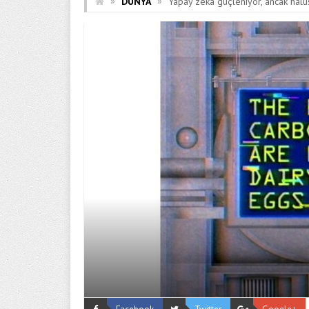
»
»
DÜNYA
Yapay zeka güçleniyor, ancak halüs