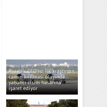
Ryanair CEO’su: İlk araştırma,
camın kırılması olayında
yabancı cisim hasarına
işaret ediyor