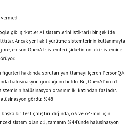
 vermedi.
le gibi şirketler AI sistemlerini istikrarlı bir şekilde
alttılar. Ancak yeni akıl yürütme sistemlerinin kullanımıyla
e göre, en son OpenAI sistemleri şirketin önceki sistemine
örüyor.
u figürleri hakkında soruları yanıtlamayı içeren PersonQA
nında halüsinasyon gördüğünü buldu. Bu, OpenAI’nin o1
isteminin halüsinasyon oranının iki katından fazladır.
halüsinasyon gördü: %48.
aşka bir test çalıştırıldığında, o3 ve o4-mini için
Önceki sistem olan o1, zamanın %44’ünde halüsinasyon