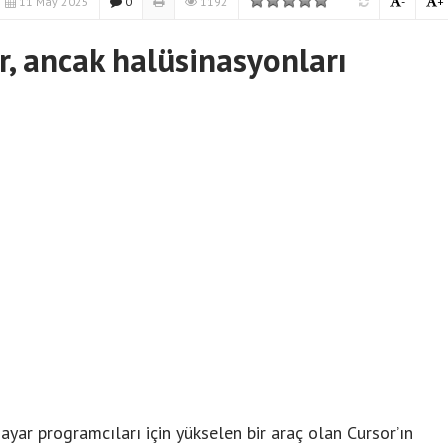
11 May 2025
0
1192
-
+
, ancak halüsinasyonları
yar programcıları için yükselen bir araç olan Cursor’ın