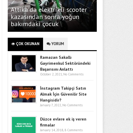
Attika’da elektrikli scooter
kazasından sonra yoğun
bakımdaki çocuk
ÇOK OKUNAN
YORUM
Ramazan Sakallı
Gayrimenkul Sektöründeki
Başarısını Anlattı
October 2, 2021,
No Comments
İnstagram Takipçi Satın
Almak İçin Güvenilir Site
Hangisidir?
January 7, 2022,
No Comments
Düzce evlere ek iş veren
firmalar
January 14, 2018,
8 Comments