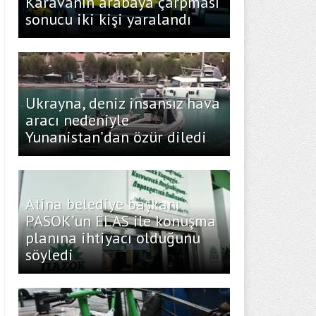
Karavanın arabaya çarpması
sonucu iki kişi yaralandı
Ukrayna, deniz insansız hava
aracı nedeniyle
Yunanistan’dan özür diledi
Atina belediye başkanı
PASOK’un ELAS ile konuşma
planına ihtiyacı olduğunu
söyledi