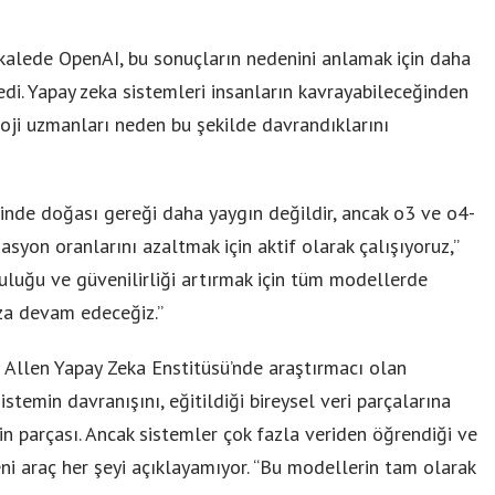
makalede OpenAI, bu sonuçların nedenini anlamak için daha
di. Yapay zeka sistemleri insanların kavrayabileceğinden
loji uzmanları neden bu şekilde davrandıklarını
inde doğası gereği daha yaygın değildir, ancak o3 ve o4-
yon oranlarını azaltmak için aktif olarak çalışıyoruz,”
ruluğu ve güvenilirliği artırmak için tüm modellerde
za devam edeceğiz.”
 Allen Yapay Zeka Enstitüsü’nde araştırmacı olan
stemin davranışını, eğitildiği bireysel veri parçalarına
in parçası. Ancak sistemler çok fazla veriden öğrendiği ve
eni araç her şeyi açıklayamıyor. “Bu modellerin tam olarak