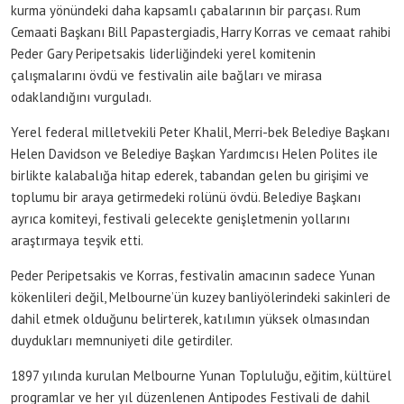
kurma yönündeki daha kapsamlı çabalarının bir parçası. Rum
Cemaati Başkanı Bill Papastergiadis, Harry Korras ve cemaat rahibi
Peder Gary Peripetsakis liderliğindeki yerel komitenin
çalışmalarını övdü ve festivalin aile bağları ve mirasa
odaklandığını vurguladı.
Yerel federal milletvekili Peter Khalil, Merri-bek Belediye Başkanı
Helen Davidson ve Belediye Başkan Yardımcısı Helen Polites ile
birlikte kalabalığa hitap ederek, tabandan gelen bu girişimi ve
toplumu bir araya getirmedeki rolünü övdü. Belediye Başkanı
ayrıca komiteyi, festivali gelecekte genişletmenin yollarını
araştırmaya teşvik etti.
Peder Peripetsakis ve Korras, festivalin amacının sadece Yunan
kökenlileri değil, Melbourne’ün kuzey banliyölerindeki sakinleri de
dahil etmek olduğunu belirterek, katılımın yüksek olmasından
duydukları memnuniyeti dile getirdiler.
1897 yılında kurulan Melbourne Yunan Topluluğu, eğitim, kültürel
programlar ve her yıl düzenlenen Antipodes Festivali de dahil