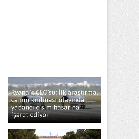
Ryanair CEO’su: İlk araştırma,
camın kırılması olayında
yabancı cisim hasarına
işaret ediyor