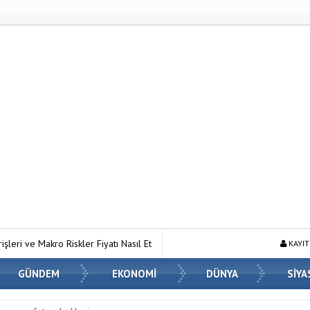
iyatı Nasıl Etkiliyor?
Ahmet Hanifoğlu Kimdir? Hayatı, Kitapları ve 
KAYIT
GÜNDEM
EKONOMİ
DÜNYA
SİYA