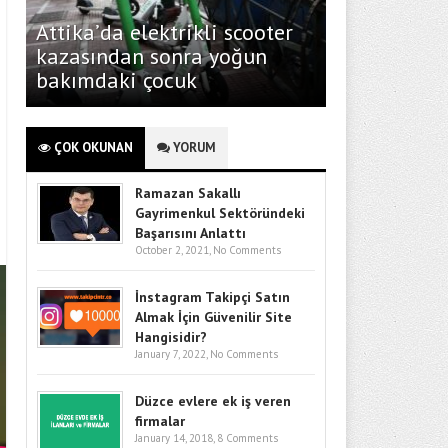
Attika’da elektrikli scooter
kazasından sonra yoğun
bakımdaki çocuk
ÇOK OKUNAN
YORUM
Ramazan Sakallı
Gayrimenkul Sektöründeki
Başarısını Anlattı
October 2, 2021,
No Comments
İnstagram Takipçi Satın
Almak İçin Güvenilir Site
Hangisidir?
January 7, 2022,
No Comments
Düzce evlere ek iş veren
firmalar
January 14, 2018,
8 Comments