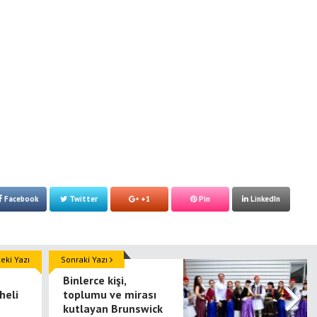
Facebook
Twitter
+1
Pin
LinkedIn
ki Yazı
Sonraki Yazı
Binlerce kişi,
heli
toplumu ve mirası
kutlayan Brunswick