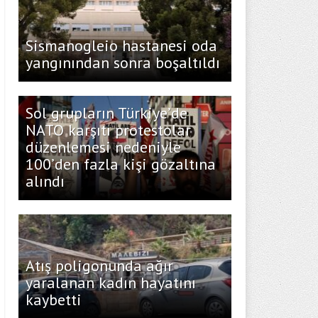
Sismanogleio hastanesi oda
yangınından sonra boşaltıldı
Sol grupların Türkiye’de
NATO karşıtı protestolar
düzenlemesi nedeniyle
100’den fazla kişi gözaltına
alındı
Atış poligonunda ağır
yaralanan kadın hayatını
kaybetti