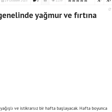
19 October 2025
0
1139
-
+
genelinde yağmur ve fırtına
ağışlı ve istikrarsız bir hafta başlayacak. Hafta boyunca