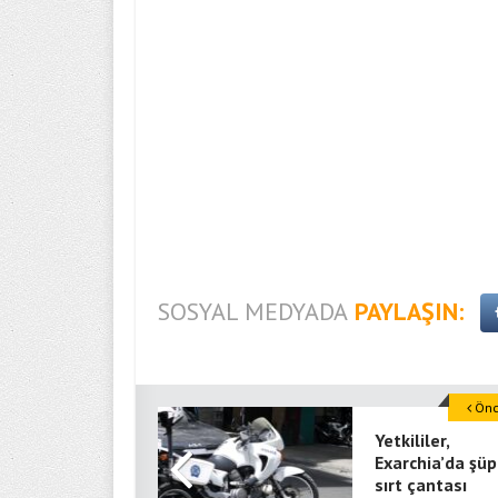
SOSYAL MEDYADA
PAYLAŞIN:
Önce
Yetkililer,
Exarchia’da şüp
sırt çantası