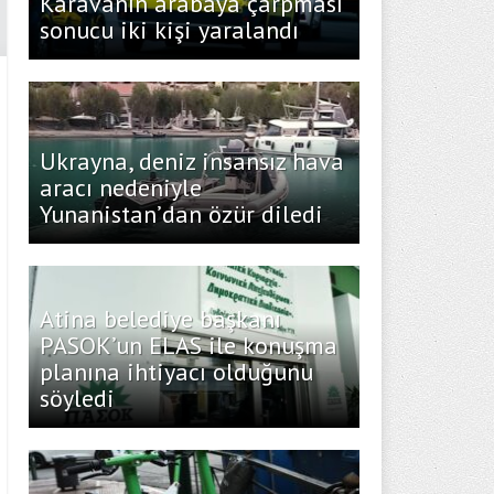
Karavanın arabaya çarpması
sonucu iki kişi yaralandı
Ukrayna, deniz insansız hava
aracı nedeniyle
Yunanistan’dan özür diledi
Atina belediye başkanı
PASOK’un ELAS ile konuşma
planına ihtiyacı olduğunu
söyledi