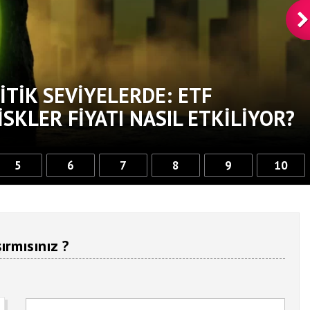
ITIK SEVIYELERDE: ETF
ISKLER FIYATI NASIL ETKILIYOR?
5
6
7
8
9
10
ırmısınız ?