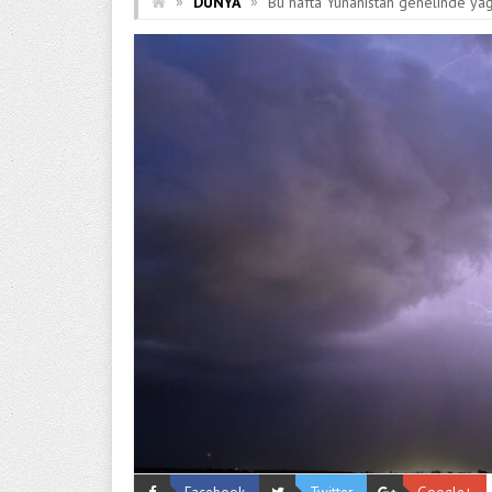
»
»
DÜNYA
Bu hafta Yunanistan genelinde yağ