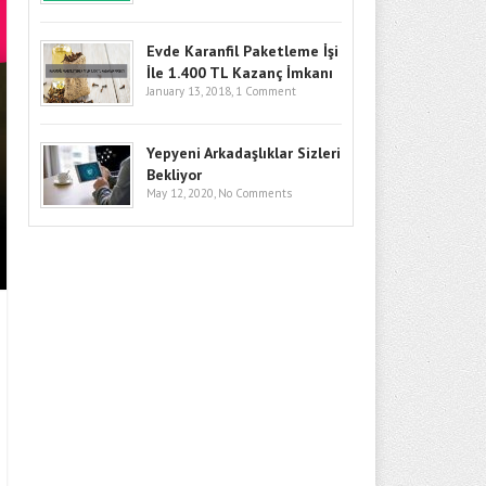
Evde Karanfil Paketleme İşi
İle 1.400 TL Kazanç İmkanı
January 13, 2018,
1 Comment
AHMET HANIFOĞLU KIMDIR? HAY
Yepyeni Arkadaşlıklar Sizleri
BIYOGRAFISI
Bekliyor
May 12, 2020,
No Comments