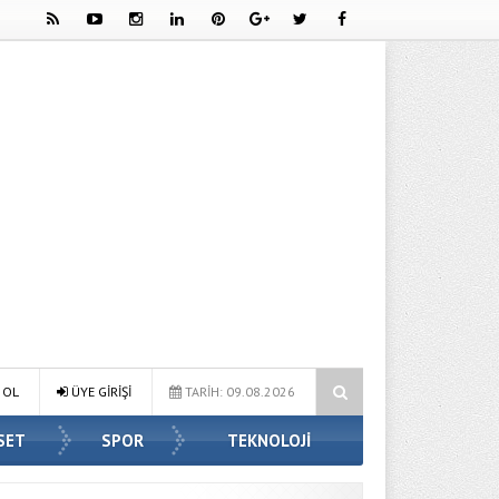
Biyografisi
Ryanair CEO’su: İlk araştırma, camın kırılması olayında ya
 OL
ÜYE GİRİŞİ
TARİH: 09.08.2026
SET
SPOR
TEKNOLOJİ