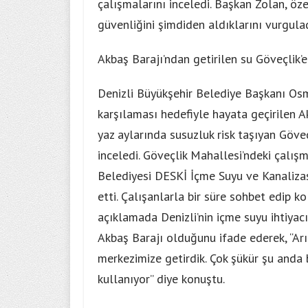
çalışmalarını inceledi. Başkan Zolan, öz
güvenliğini şimdiden aldıklarını vurgulad
Akbaş Barajı’ndan getirilen su Göveçlik’e 
Denizli Büyükşehir Belediye Başkanı Osma
karşılaması hedefiyle hayata geçirilen A
yaz aylarında susuzluk risk taşıyan Göveç
inceledi. Göveçlik Mahallesi’ndeki çalı
Belediyesi DESKİ İçme Suyu ve Kanalizas
etti. Çalışanlarla bir süre sohbet edip k
açıklamada Denizli’nin içme suyu ihtiyacı
Akbaş Barajı olduğunu ifade ederek, “Arı
merkezimize getirdik. Çok şükür şu anda
kullanıyor” diye konuştu.