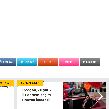
Facebook
Twitter
+1
Pin
LinkedIn
ki Yazı
Sonraki Yazı
Erdoğan, 20 yıllık
iktidarının seçim
sınavını kazandı