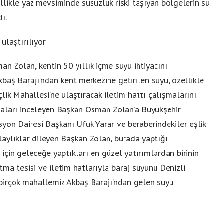
ellikle yaz mevsiminde susuzluk riski taşıyan bölgelerin su
ı.
ulaştırılıyor
n Zolan, kentin 50 yıllık içme suyu ihtiyacını
kbaş Barajı’ndan kent merkezine getirilen suyu, özellikle
lik Mahallesi’ne ulaştıracak iletim hattı çalışmalarını
şmaları inceleyen Başkan Osman Zolan’a Büyükşehir
yon Dairesi Başkanı Ufuk Yarar ve beraberindekiler eşlik
olaylıklar dileyen Başkan Zolan, burada yaptığı
 için geleceğe yaptıkları en güzel yatırımlardan birinin
tma tesisi ve iletim hatlarıyla baraj suyunu Denizli
 birçok mahallemiz Akbaş Barajı’ndan gelen suyu