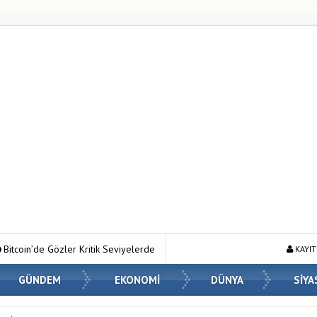
itcoin’de Gözler Kritik Seviyelerde: ETF Girişleri ve Makro Riskler Fiyatı Nası
KAYIT
GÜNDEM
EKONOMİ
DÜNYA
SİYA