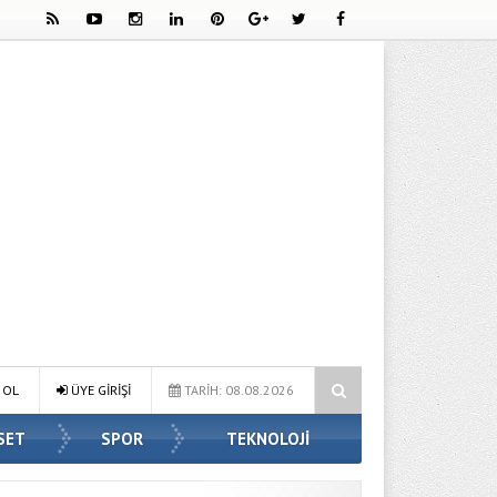
l Etkiliyor?
Ahmet Hanifoğlu Kimdir? Hayatı, Kitapları ve Biyografis
 OL
ÜYE GİRİŞİ
TARİH: 08.08.2026
SET
SPOR
TEKNOLOJİ