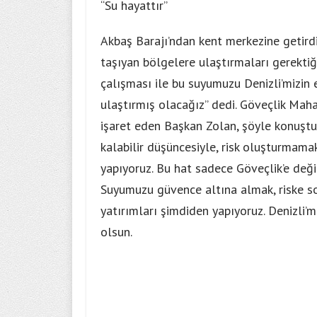
“Su hayattır”
Akbaş Barajı’ndan kent merkezine getirdik
taşıyan bölgelere ulaştırmaları gerektiğ
çalışması ile bu suyumuzu Denizli’mizi
ulaştırmış olacağız” dedi. Göveçlik Maha
işaret eden Başkan Zolan, şöyle konuştu
kalabilir düşüncesiyle, risk oluşturmamak
yapıyoruz. Bu hat sadece Göveçlik’e deği
Suyumuzu güvence altına almak, riske s
yatırımları şimdiden yapıyoruz. Denizli’
olsun.