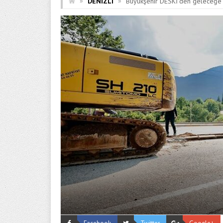
»
»
DENİZLİ
Büyükşehir DESKİ’den geleceğe 