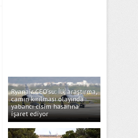
Ryanair CEO’su: İlk araştırma,
camın kırılması olayında
yabancı cisim hasarına
işaret ediyor