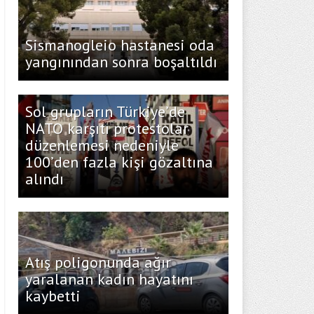
Sismanogleio hastanesi oda
yangınından sonra boşaltıldı
Sol grupların Türkiye’de
NATO karşıtı protestolar
düzenlemesi nedeniyle
100’den fazla kişi gözaltına
alındı
Atış poligonunda ağır
yaralanan kadın hayatını
kaybetti