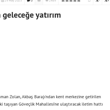
29 May 2023
0
2469
-
+
 geleceğe yatırım
man Zolan, Akbaş Barajı’ndan kent merkezine getirilen
ski taşıyan Göveçlik Mahallesi’ne ulaştıracak iletim hattı