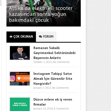
Attika’da elektrikli scooter
kazasından sonra yoğun
bakımdaki çocuk
ÇOK OKUNAN
YORUM
Ramazan Sakallı
Gayrimenkul Sektöründeki
Başarısını Anlattı
October 2, 2021,
No Comments
İnstagram Takipçi Satın
Almak İçin Güvenilir Site
Hangisidir?
January 7, 2022,
No Comments
Düzce evlere ek iş veren
firmalar
January 14, 2018,
8 Comments