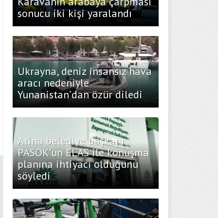
Karavanın arabaya çarpması
sonucu iki kişi yaralandı
Ukrayna, deniz insansız hava
aracı nedeniyle
Yunanistan’dan özür diledi
Atina belediye başkanı
PASOK’un ELAS ile konuşma
planına ihtiyacı olduğunu
söyledi