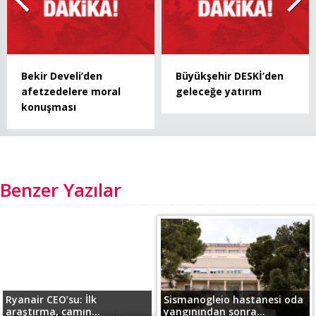
Bekir Develi’den
Büyükşehir DESKİ’den
afetzedelere moral
geleceğe yatırım
konuşması
Benzer Yazılar
Ryanair CEO’su: İlk
Sismanogleio hastanesi oda
araştırma, camın...
yangınından sonra...