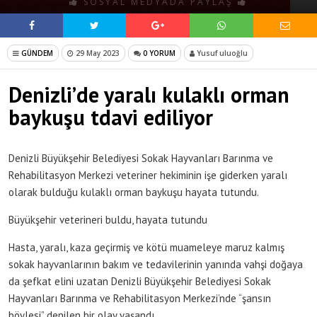
SOSYAL MEDYADA PAYLAŞ
GÜNDEM
29 May 2023
0 YORUM
Yusuf uluoğlu
Denizli’de yaralı kulaklı orman
baykuşu tdavi ediliyor
Denizli Büyükşehir Belediyesi Sokak Hayvanları Barınma ve
Rehabilitasyon Merkezi veteriner hekiminin işe giderken yaralı
olarak bulduğu kulaklı orman baykuşu hayata tutundu.
Büyükşehir veterineri buldu, hayata tutundu
Hasta, yaralı, kaza geçirmiş ve kötü muameleye maruz kalmış
sokak hayvanlarının bakım ve tedavilerinin yanında vahşi doğaya
da şefkat elini uzatan Denizli Büyükşehir Belediyesi Sokak
Hayvanları Barınma ve Rehabilitasyon Merkezi’nde “şansın
böylesi” denilen bir olay yaşandı.