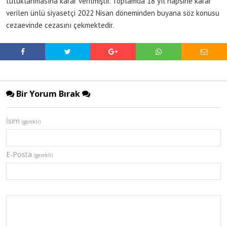
tutuklanmasına karar verilmiştir. Toplamda 18 yıl hapsine karar
verilen ünlü siyasetçi 2022 Nisan döneminden buyana söz konusu
cezaevinde cezasını çekmektedir.
Bir Yorum Bırak
İsim
(gerekli)
E-Posta
(gerekli)