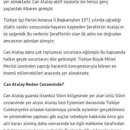
yer almaktadır. Can Atalay aktif siyasete ise henüz genç
yaşlardab itibaren girmiştir.
Türkiye İşçi Partisi Amasya İl Başkanıyken 1971 yılında uğradığı
silahlı saldırı sonucunda hayatını kaybeden Şerafettin Atalay’ın
öz yeğenidir. Bu nedenle Şeraffettin olan ilk adını ise doğrudan
amcasının adından almıştır.
Can Atalay daha çok toplumsal sorunlara eğilmiştir. Bu kapsamda
halkın geçim sorunlarını dile getirmiştir. Türkiye Büyük Millet
Meclisi üzerinden yaptığı hararetli konuşmalarıyla bilinen en
önemli milletvekilleri arasında yer almaktadır.
Can Atalay Neden Cezaevinde?
Can Atalay şuanda İstanbul Silivri bölgesinde yer alan ünlü Silivri
cezaevinde yer alıyor. Atalay Gezi Eylemleri davasında Türkiye
Cumhuriyetini ortadan kaldırmaya yönelik eylemler gerçektirmesi
ve yönlendirme yapması gibi suçlar sebebiyle hakkında önce göz
altı kararı alınmış daha sonrasında ise ilgili mahkeme tarafından