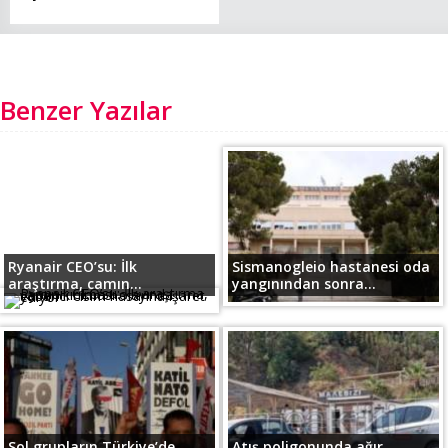
Benzer Yazılar
Ryanair CEO’su: İlk
Sismanogleio hastanesi oda
araştırma, camın...
yangınından sonra...
Sol grupların Türkiye’de
Atış poligonunda ağır