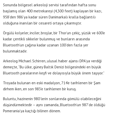
Sonunda bölgesel arkeoloji servisi tarafından hafta sonu
başlamış olan 400 metrekareyi (4,300 feet) kaplayan bir kazı,
958’den 986’ya kadar süren Danimarkalı kralla bağlantılı
olduğuna inanılan bir cesareti ortaya çıkarmıştır.
Örgülü kolyeler, inciler, broşlar, bir Thor’un çekiç, yüzük ve 600’e
kadar çentikli sikkeler bulunmuş ve bunların arasında
Bluetooth’un çağına kadar uzanan 100’den fazla yer
bulunmaktadır.
Arkeolog Michael Schirren, ulusal haber ajansı DPA’ya verdiği
demeçte, “Bu ülke, güney Baltık Denizi bölgesindeki en büyük
Bluetooth paralarının keşfi ve dolayısıyla büyük önem taşıyor.”
Troyada bulunan en eski madalyon, 714’e tarihlenen bir Şam
dirhem iken, en son 983’e tarihlenen bir kuruş.
Buluntu, hazinenin 980’lerin sonlarında gömülü olabileceğini
düşündürmektedir – aynı zamanda, Bluetooth’un 987’de öldüğü
Pomerania’ya kaçtığı bilinen dönem.