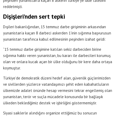
peşinden yunanistan’a kaçan 8 askerin türkiye’ye iade talebini
reddetmişti.
Dişişleri’nden sert tepki
Dışileri bakanlığından, 15 temmuz darbe girişiminin arkasından
yunanistan’a kaçan 8 darbeci askerden 1’inin sığınma başvurusun
yunanistan tarafınca kabul edilmesinin peşinden izahat geldi:
“15 temmuz darbe girişimine katılan sekiz darbeciden birine
sığınma hakkı veren yunanistan, bu kararı ile darbecileri korumuş
olan ve onlara kucak açan bir ülke olduğunu bir kere daha ortaya
koymuştur.
Türkiye’de demokratik düzeni hedef alan, güvenlik güçlerimizden
ve sivillerden yüzlerce vatandaşımızı şehit eden kabahatluların
ülkemizde adalet önünde hesap vermesini tekrar engellemiş olan
yunanistan, terör ve suçla mücadele konusunda bir bağlaşık
ülkeden beklediğimiz destek ve işbirliğini göstermemiştir.
Siyasi saiklerle alındığını organize ettiğimüz bu sonucun