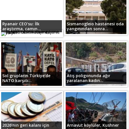
Ryanair CEO’su: İlk
Sismanogleio hastanesi oda
araştırma, camın...
yangınından sonra...
Sol grupların Türkiye’de
Atış poligonunda ağır
NATO karşıtı...
yaralanan kadın...
2026’nın geri kalanı için
Arnavut köylüler, Kushner