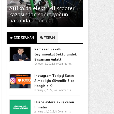
Attika’da elektrikli scooter
kazasından sonra yoğun
bakımdaki çocuk
ÇOK OKUNAN
YORUM
Ramazan Sakallı
Gayrimenkul Sektöründeki
Başarısını Anlattı
October 2, 2021,
No Comments
İnstagram Takipçi Satın
Almak İçin Güvenilir Site
Hangisidir?
January 7, 2022,
No Comments
Düzce evlere ek iş veren
firmalar
January 14, 2018,
8 Comments