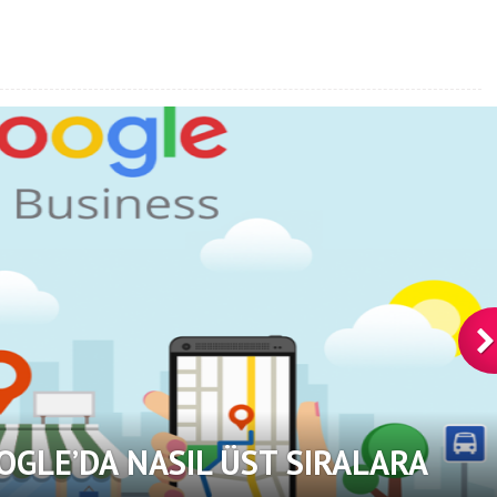
OGLE’DA NASIL ÜST SIRALARA