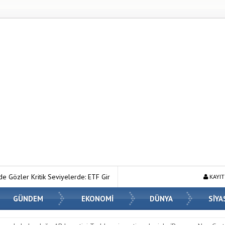
erde: ETF Girişleri ve Makro Riskler Fiyatı Nasıl Etkiliyor?
Ahmet Han
KAYIT
GÜNDEM
EKONOMİ
DÜNYA
SİYA