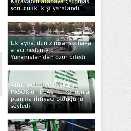
Karavanın arabaya çarpması
sonucu iki kişi yaralandı
Ukrayna, deniz insansız hava
aracı nedeniyle
Yunanistan’dan özür diledi
Atina belediye başkanı
PASOK’un ELAS ile konuşma
planına ihtiyacı olduğunu
söyledi