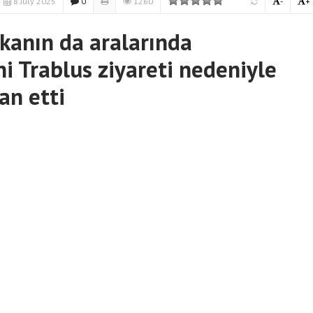
8 July 2025
0
1260
-
+
kanın da aralarında
i Trablus ziyareti nedeniyle
an etti