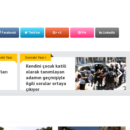
Facebook
Twitter
+1
Pin
LinkedIn
ki Yazı
Sonraki Yazı
Kendini çocuk katili
ları
olarak tanımlayan
adamın geçmişiyle
ilgili sorular ortaya
çıkıyor