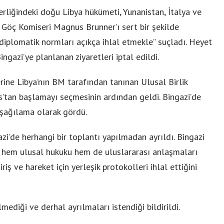
derliğindeki doğu Libya hükümeti, Yunanistan, İtalya ve
 Göç Komiseri Magnus Brunner’ı sert bir şekilde
 diplomatik normları açıkça ihlal etmekle” suçladı. Heyet
gazi’ye planlanan ziyaretleri iptal edildi.
tlerine Libya’nın BM tarafından tanınan Ulusal Birlik
’tan başlamayı seçmesinin ardından geldi. Bingazi’de
 aşağılama olarak gördü.
zi’de herhangi bir toplantı yapılmadan ayrıldı. Bingazi
tin hem ulusal hukuku hem de uluslararası anlaşmaları
iş ve hareket için yerleşik protokolleri ihlal ettiğini
lmediği ve derhal ayrılmaları istendiği bildirildi.