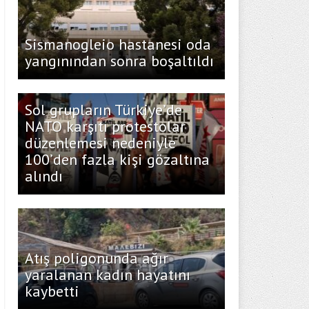
Sismanogleio hastanesi oda
yangınından sonra boşaltıldı
Sol grupların Türkiye’de
NATO karşıtı protestolar
düzenlemesi nedeniyle
100’den fazla kişi gözaltına
alındı
Atış poligonunda ağır
yaralanan kadın hayatını
kaybetti