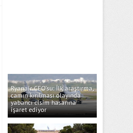
Ryanair CEO’su: İlk araştırma,
camın kırılması olayında
yabancı cisim hasarına
işaret ediyor