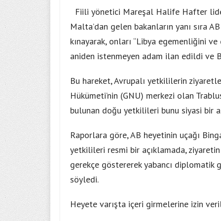
Fiili yönetici Mareşal Halife Hafter li
Malta’dan gelen bakanların yanı sıra AB
kınayarak, onları “Libya egemenliğini ve
aniden istenmeyen adam ilan edildi ve Bin
Bu hareket, Avrupalı ​​yetkililerin ziyare
Hükümeti’nin (GNU) merkezi olan Trablus
bulunan doğu yetkilileri bunu siyasi bir
Raporlara göre, AB heyetinin uçağı Binga
yetkilileri resmi bir açıklamada, ziyare
gerekçe göstererek yabancı diplomatik gir
söyledi.
Heyete varışta içeri girmelerine izin veri