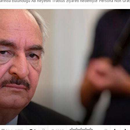
rında bulunduğu AB heyetini Trablus ziyareti nedeniyle ‘Persona Non Grata’