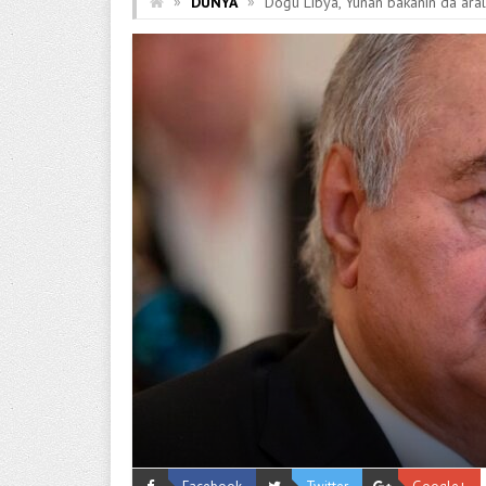
»
»
DÜNYA
Doğu Libya, Yunan bakanın da arala