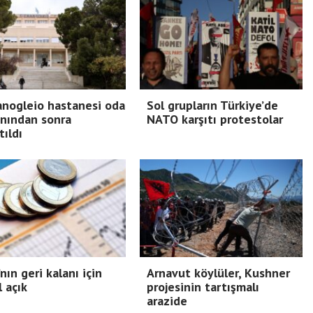
nogleio hastanesi oda
Sol grupların Türkiye’de
nından sonra
NATO karşıtı protestolar
tıldı
nın geri kalanı için
Arnavut köylüler, Kushner
l açık
projesinin tartışmalı
arazide