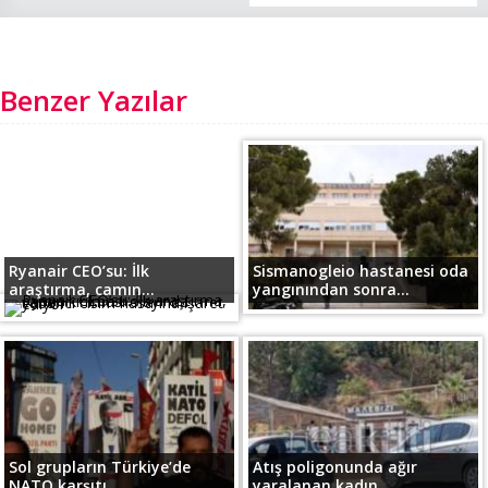
Benzer Yazılar
Ryanair CEO’su: İlk
Sismanogleio hastanesi oda
araştırma, camın...
yangınından sonra...
Sol grupların Türkiye’de
Atış poligonunda ağır
NATO karşıtı...
yaralanan kadın...