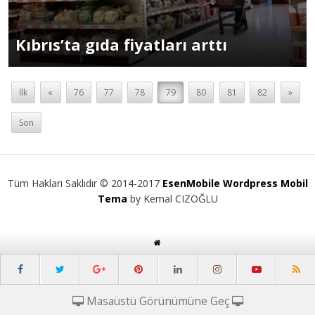
Kıbrıs’ta gıda fiyatları arttı
İlk
«
76
77
78
79
80
81
82
»
Son
Tüm Hakları Saklıdır © 2014-2017
EsenMobile Wordpress Mobil
Tema
by Kemal CIZOĞLU
Masaüstü Görünümüne Geç