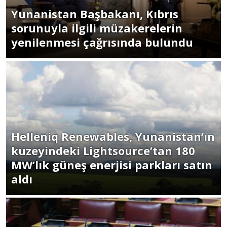
Yunanistan Başbakanı, Kıbrıs
sorunuyla ilgili müzakerelerin
yenilenmesi çağrısında bulundu
Helleniq Renewables, Yunanistan’ın
kuzeyindeki Lightsource’tan 180
MW’lık güneş enerjisi parkları satın
aldı