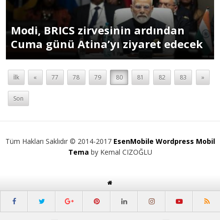
Modi, BRICS zirvesinin ardından
Cuma günü Atina’yı ziyaret edecek
İlk
«
77
78
79
80
81
82
83
»
Son
Tüm Hakları Saklıdır © 2014-2017
EsenMobile Wordpress Mobil
Tema
by Kemal CIZOĞLU