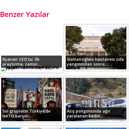
Benzer Yazılar
Ryanair CEO’su: İlk
Sismanogleio hastanesi oda
araştırma, camın...
yangınından sonra...
Sol grupların Türkiye’de
Atış poligonunda ağır
NATO karşıtı...
yaralanan kadın...