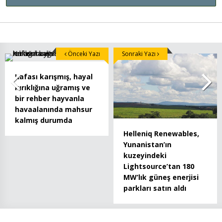
Önceki Yazı
Sonraki Yazı
Kafası karışmış, hayal
kırıklığına uğramış ve
bir rehber hayvanla
havaalanında mahsur
kalmış durumda
Helleniq Renewables,
Yunanistan’ın
kuzeyindeki
Lightsource’tan 180
MW’lık güneş enerjisi
parkları satın aldı