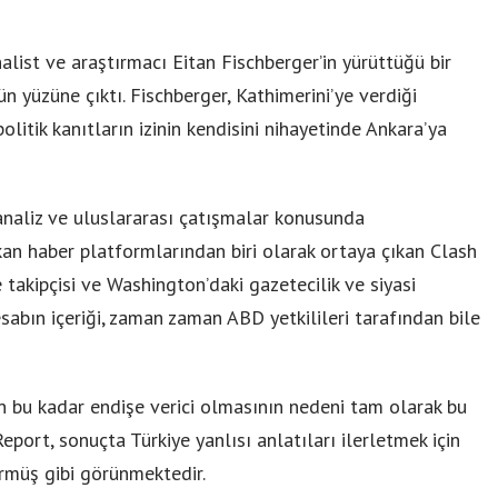
 analist ve araştırmacı Eitan Fischberger’in yürüttüğü bir
 yüzüne çıktı. Fischberger, Kathimerini’ye verdiği
olitik kanıtların izinin kendisini nihayetinde Ankara’ya
analiz ve uluslararası çatışmalar konusunda
n haber platformlarından biri olarak ortaya çıkan Clash
e takipçisi ve Washington’daki gazetecilik ve siyasi
sabın içeriği, zaman zaman ABD yetkilileri tarafından bile
rin bu kadar endişe verici olmasının nedeni tam olarak bu
eport, sonuçta Türkiye yanlısı anlatıları ilerletmek için
örmüş gibi görünmektedir.