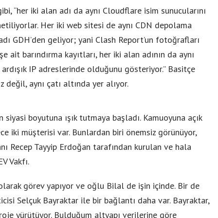
ibi, “her iki alan adı da aynı Cloudflare isim sunucularını
netiliyorlar. Her iki web sitesi de aynı CDN depolama
adı GDH’den geliyor; yani Clash Report’un fotoğrafları
 ait barındırma kayıtları, her iki alan adının da aynı
 ardışık IP adreslerinde olduğunu gösteriyor.” Basitçe
 değil, aynı çatı altında yer alıyor.
 siyasi boyutuna ışık tutmaya başladı. Kamuoyuna açık
 iki müşterisi var. Bunlardan biri önemsiz görünüyor,
kanı Recep Tayyip Erdoğan tarafından kurulan ve hala
V Vakfı.
larak görev yapıyor ve oğlu Bilal de işin içinde. Bir de
isi Selçuk Bayraktar ile bir bağlantı daha var. Bayraktar,
proje yürütüyor. Bulduğum altyapı verilerine göre