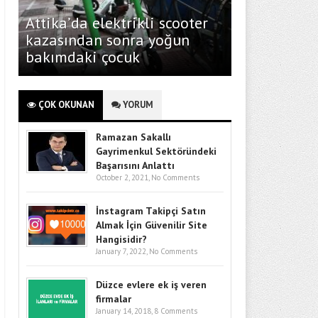
Attika’da elektrikli scooter
kazasından sonra yoğun
bakımdaki çocuk
ÇOK OKUNAN
YORUM
Ramazan Sakallı
Gayrimenkul Sektöründeki
Başarısını Anlattı
October 2, 2021,
No Comments
İnstagram Takipçi Satın
Almak İçin Güvenilir Site
Hangisidir?
January 7, 2022,
No Comments
Düzce evlere ek iş veren
firmalar
January 14, 2018,
8 Comments