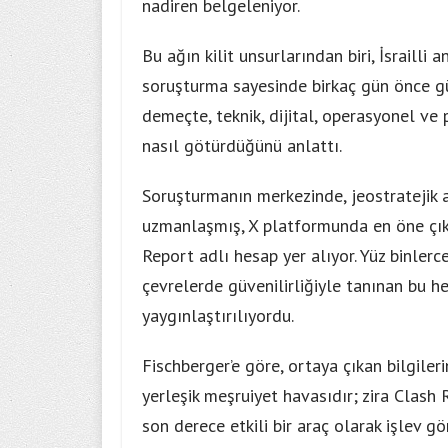
nadiren belgeleniyor.
Bu ağın kilit unsurlarından biri, İsrailli
soruşturma sayesinde birkaç gün önce gün
demeçte, teknik, dijital, operasyonel ve p
nasıl götürdüğünü anlattı.
Soruşturmanın merkezinde, jeostratejik 
uzmanlaşmış, X platformunda en öne çıka
Report adlı hesap yer alıyor. Yüz binlerc
çevrelerde güvenilirliğiyle tanınan bu he
yaygınlaştırılıyordu.
Fischberger’e göre, ortaya çıkan bilgile
yerleşik meşruiyet havasıdır; zira Clash R
son derece etkili bir araç olarak işlev g