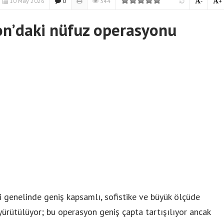
10 May 2026
0
344
-
+
on’daki nüfuz operasyonu
i genelinde geniş kapsamlı, sofistike ve büyük ölçüde
 yürütülüyor; bu operasyon geniş çapta tartışılıyor ancak