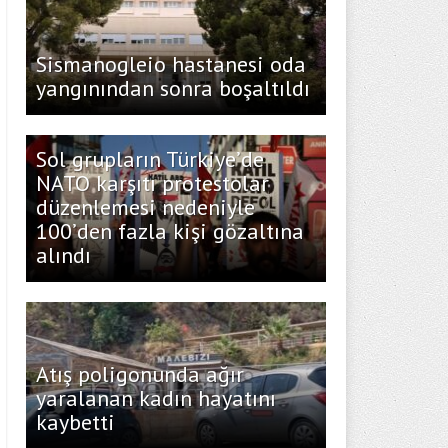
Sismanogleio hastanesi oda
yangınından sonra boşaltıldı
Sol grupların Türkiye’de
NATO karşıtı protestolar
düzenlemesi nedeniyle
100’den fazla kişi gözaltına
alındı
Atış poligonunda ağır
yaralanan kadın hayatını
kaybetti