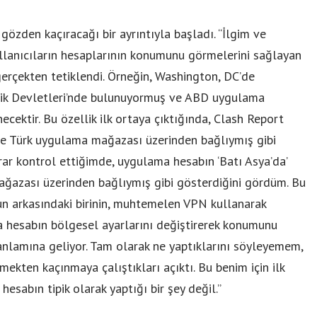
özden kaçıracağı bir ayrıntıyla başladı. “İlgim ve
kullanıcıların hesaplarının konumunu görmelerini sağlayan
gerçekten tetiklendi. Örneğin, Washington, DC’de
eşik Devletleri’nde bulunuyormuş ve ABD uygulama
cektir. Bu özellik ilk ortaya çıktığında, Clash Report
ve Türk uygulama mağazası üzerinden bağlıymış gibi
krar kontrol ettiğimde, uygulama hesabın ‘Batı Asya’da’
azası üzerinden bağlıymış gibi gösterdiğini gördüm. Bu
 arkasındaki birinin, muhtemelen VPN kullanarak
a hesabın bölgesel ayarlarını değiştirerek konumunu
i anlamına geliyor. Tam olarak ne yaptıklarını söyleyemem,
mekten kaçınmaya çalıştıkları açıktı. Bu benim için ilk
hesabın tipik olarak yaptığı bir şey değil.”