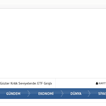
rde: ETF Girişleri ve Makro Riskler Fiyatı Nasıl Etkiliyor?
Ahmet Hani
KAYIT
GÜNDEM
EKONOMİ
DÜNYA
SİYA