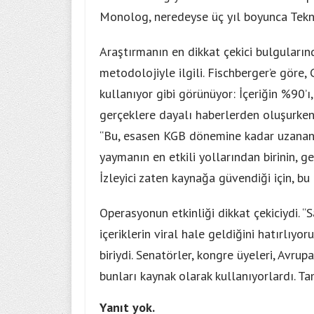
Monolog, neredeyse üç yıl boyunca Teknof
Araştırmanın en dikkat çekici bulgularınd
metodolojiyle ilgili. Fischberger’e göre,
kullanıyor gibi görünüyor: İçeriğin %90’ı,
gerçeklere dayalı haberlerden oluşurken,
“Bu, esasen KGB dönemine kadar uzanan bir
yaymanın en etkili yollarından birinin, 
İzleyici zaten kaynağa güvendiği için, bu 
Operasyonun etkinliği dikkat çekiciydi. “
içeriklerin viral hale geldiğini hatırlı
biriydi. Senatörler, kongre üyeleri, Avru
bunları kaynak olarak kullanıyorlardı. Tam
Yanıt yok.