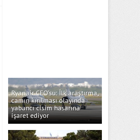
Ryanair CEO’su: İlk araştırma,
camın kırılması olayında
yabancı cisim hasarına
işaret ediyor