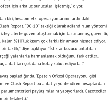
est için arka uç sunucuları işletmiş,” diyor.
an biri, hesabın etki operasyonlarının ardındaki
 Clash Report, “90-10” taktiği olarak adlandırılan yöntemi
 izleyicilerle güven oluşturmak için tasarlanmış, güvenilir,
 kalan %10’luk kısım çok farklı bir amaca hizmet ediyor.
 taktik,” diye açıklıyor. “İstikrar bozucu anlatıları
gerçeği yalanlarla harmanlamak olduğunu fark ettiler…
uç anlatıları çok daha kolay kabul ediyorlar.”
Savaş başladığında, ‘Epstein Öfkesi Operasyonu’ gibi
yorum ve Clash Report bu anlatıyı yönlendiren hesaplardan
pa parlamenterleri paylaşımlarını yapıyorlardı. Gazeteciler
 bir felaketti.”