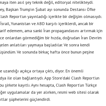
a iten asıl şey teknik değil, editoryal nitelikteydi.
şey, Başkan Trump’ın Şubat ayı sonunda Destansı Öfke
ash Report’un yayınladığı içerikte bir değişim olmasıydı.
rail, Yunanistan ve ABD karşıtı içeriklerdi, ancak bir
tarif edemem, ama sanki İran propagandasını artırmak için
önce onlardan görmediğim bir hızda, doğrudan İran Devrim
elen anlatıları yaymaya başladılar. Ve sonra kendi
düşündüm. Ve sonunda birkaç hafta önce bunun peşine
e uzandığı açıkça ortaya çıktı, diyor. En önemli
edya ile olan bağlantıydı. App Store’daki Clash Report’un
 bu şirkete kayıtlı. Aynı hesapta, Clash Report’un Türkçe
ğer uygulamalar da yer alırken, resmi web sitesi olarak
ıtlar şüphelerini güçlendirdi.