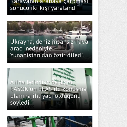
Karavanın arabaya çarpması
sonucu iki kişi yaralandı
Ukrayna, deniz insansız hava
aracı nedeniyle
Yunanistan’dan özür diledi
Atina belediye başkanı
PASOK’un ELAS ile konuşma
planına ihtiyacı olduğunu
söyledi