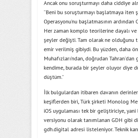
Ancak onu soruşturmayı daha ciddiye almay
“Beni bu soruşturmayı başlatmaya iten 
Operasyonu’nu başlatmasının ardından Cl
Her zaman komplo teorilerine dayalı ve İs
şeyler değişti. Tam olarak ne olduğunu 
emir verilmiş gibiydi. Bu yüzden, daha 
Muhafızları’ndan, doğrudan Tahran’dan g
kendime, burada bir şeyler oluyor diye 
düştüm.”
İlk bulgulardan itibaren davanın derinler
keşiflerden biri, Türk şirketi Monolog M
iOS uygulaması tek bir geliştiriciye, yani
versiyonu olarak tanımlanan GDH gibi di
gdh.digital adresi listeleniyor. Teknik kan