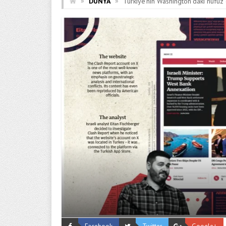
»
»
DÜNYA
Türkiye’nin Washington’daki nüfu