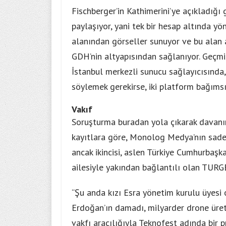
Fischberger’in Kathimerini’ye açıkladığı g
paylaşıyor, yani tek bir hesap altında yö
alanından görseller sunuyor ve bu alan 
GDH’nin altyapısından sağlanıyor. Geçmişe
İstanbul merkezli sunucu sağlayıcısında,
söylemek gerekirse, iki platform bağımsız
Vakıf
Soruşturma buradan yola çıkarak davanın
kayıtlara göre, Monolog Medya’nın sadece
ancak ikincisi, aslen Türkiye Cumhurbaş
ailesiyle yakından bağlantılı olan TURGE
“Şu anda kızı Esra yönetim kurulu üyesi o
Erdoğan’ın damadı, milyarder drone üretic
vakfı aracılığıyla Teknofest adında bir 