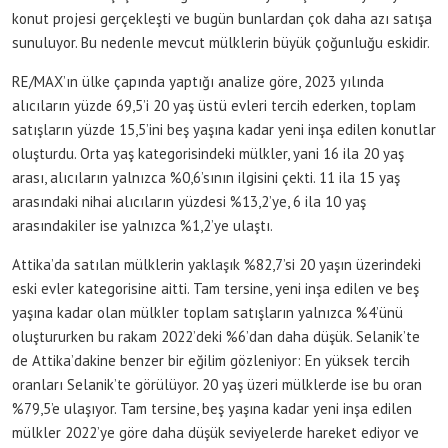
konut projesi gerçekleşti ve bugün bunlardan çok daha azı satışa
sunuluyor. Bu nedenle mevcut mülklerin büyük çoğunluğu eskidir.
RE/MAX’ın ülke çapında yaptığı analize göre, 2023 yılında
alıcıların yüzde 69,5’i 20 yaş üstü evleri tercih ederken, toplam
satışların yüzde 15,5’ini beş yaşına kadar yeni inşa edilen konutlar
oluşturdu. Orta yaş kategorisindeki mülkler, yani 16 ila 20 yaş
arası, alıcıların yalnızca %0,6’sının ilgisini çekti. 11 ila 15 yaş
arasındaki nihai alıcıların yüzdesi %13,2’ye, 6 ila 10 yaş
arasındakiler ise yalnızca %1,2’ye ulaştı.
Attika’da satılan mülklerin yaklaşık %82,7’si 20 yaşın üzerindeki
eski evler kategorisine aitti. Tam tersine, yeni inşa edilen ve beş
yaşına kadar olan mülkler toplam satışların yalnızca %4’ünü
oluştururken bu rakam 2022’deki %6’dan daha düşük. Selanik’te
de Attika’dakine benzer bir eğilim gözleniyor: En yüksek tercih
oranları Selanik’te görülüyor. 20 yaş üzeri mülklerde ise bu oran
%79,5’e ulaşıyor. Tam tersine, beş yaşına kadar yeni inşa edilen
mülkler 2022’ye göre daha düşük seviyelerde hareket ediyor ve