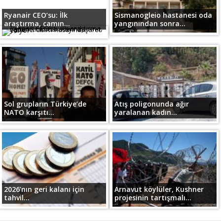
Ryanair CEO’su: İlk
Sismanogleio hastanesi oda
araştırma, camın...
yangınından sonra...
Sol grupların Türkiye’de
Atış poligonunda ağır
NATO karşıtı...
yaralanan kadın...
2026’nın geri kalanı için
Arnavut köylüler, Kushner
tahvil...
projesinin tartışmalı...