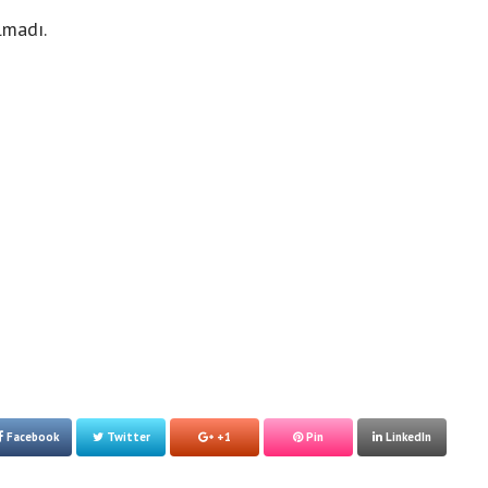
lmadı.
Facebook
Twitter
+1
Pin
LinkedIn