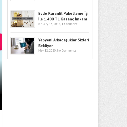
Evde Karanfil Paketleme İşi
İle 1.400 TL Kazanç İmkanı
January 13, 2018,
1 Comment
Yepyeni Arkadaşlıklar Sizleri
Bekliyor
May 12, 2020,
No Comments
BITCOIN’DE GÖZLER KRITIK SEV
GIRIŞLERI VE MAKRO RISKLER F