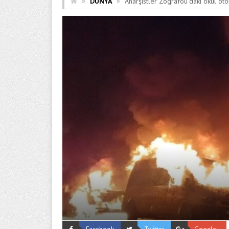
»
»
DÜNYA
Anarşistler Zografou’daki okul ot