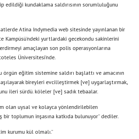
rip edildiği kundaklama saldırısının sorumluluğunu
atlerde Atina Indymedia web sitesinde yayınlanan bir
ite Kampüsü’ndeki yurtlardaki gecekondu sakinlerini
a erdirmeyi amaçlayan son polis operasyonlarına
toteles Üniversitesi’nde.
örgün eğitim sistemine saldırı başlattı ve amacının
aşılayarak bireyleri evcilleştirmek [ve] uygarlaştırmak,
nu ileri sürdü. köleler [ve] sadık tebaalar.
im olan uysal ve kolayca yönlendirilebilen
bir toplumun inşasına katkıda bulunuyor” dediler.
tim kurumu kül olmalı.”