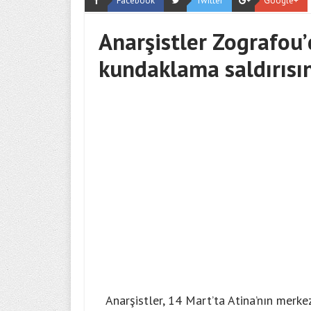
Facebook
Twitter
Google+
Anarşistler Zografou’
kundaklama saldırısı
Anarşistler, 14 Mart’ta Atina’nın merk