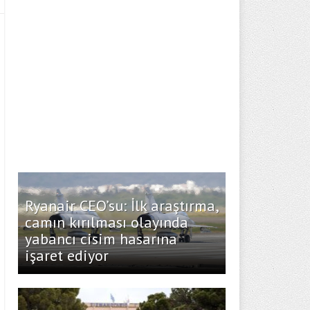
Ryanair CEO’su: İlk araştırma,
camın kırılması olayında
yabancı cisim hasarına
işaret ediyor