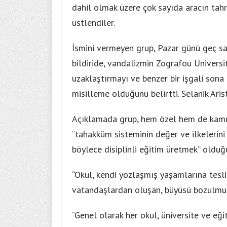
dahil olmak üzere çok sayıda aracın tah
üstlendiler.
İsmini vermeyen grup, Pazar günü geç sa
bildiride, vandalizmin Zografou Ünivers
uzaklaştırmayı ve benzer bir işgali son
misilleme olduğunu belirtti. Selanik Aris
Açıklamada grup, hem özel hem de kamu 
“tahakküm sisteminin değer ve ilkelerini 
böylece disiplinli eğitim üretmek” olduğu
“Okul, kendi yozlaşmış yaşamlarına tesl
vatandaşlardan oluşan, büyüsü bozulmuş 
“Genel olarak her okul, üniversite ve eği