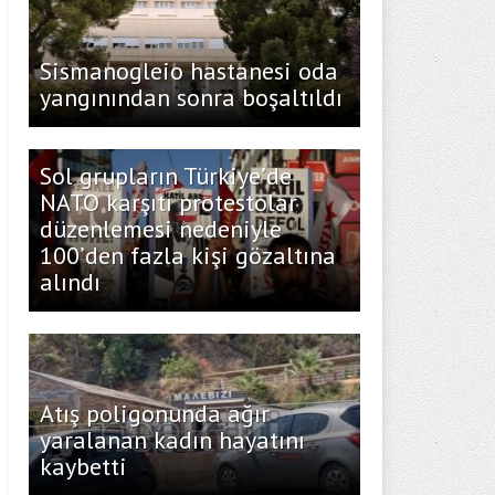
Sismanogleio hastanesi oda
yangınından sonra boşaltıldı
Sol grupların Türkiye’de
NATO karşıtı protestolar
düzenlemesi nedeniyle
100’den fazla kişi gözaltına
alındı
Atış poligonunda ağır
yaralanan kadın hayatını
kaybetti