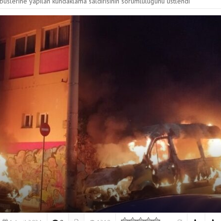
obüslerine yapılan kundaklama saldırısının sorumluluğunu üstlendi