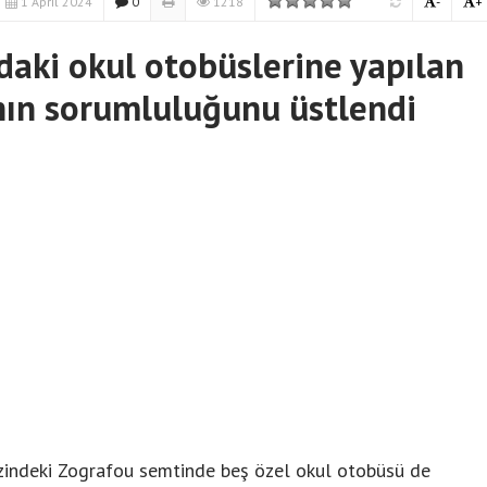
1 April 2024
0
1218
-
+
daki okul otobüslerine yapılan
nın sorumluluğunu üstlendi
ezindeki Zografou semtinde beş özel okul otobüsü de