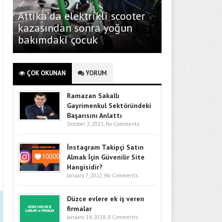
Attika’da elektrikli scooter
kazasından sonra yoğun
bakımdaki çocuk
ÇOK OKUNAN
YORUM
Ramazan Sakallı
Gayrimenkul Sektöründeki
Başarısını Anlattı
October 2, 2021,
No Comments
İnstagram Takipçi Satın
Almak İçin Güvenilir Site
Hangisidir?
January 7, 2022,
No Comments
Düzce evlere ek iş veren
firmalar
January 14, 2018,
8 Comments