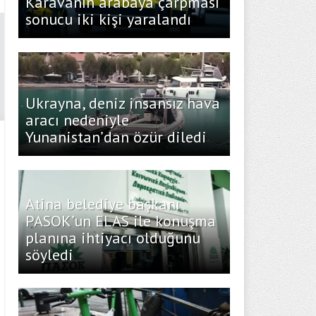
Karavanın arabaya çarpması
sonucu iki kişi yaralandı
Ukrayna, deniz insansız hava
aracı nedeniyle
Yunanistan’dan özür diledi
Atina belediye başkanı
PASOK’un ELAS ile konuşma
planına ihtiyacı olduğunu
söyledi