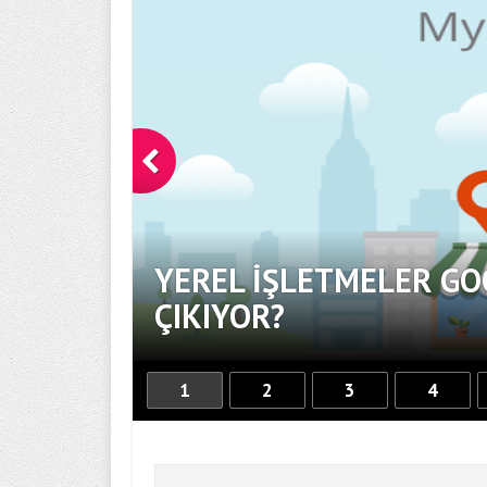
YEREL İŞLETMELER GO
OR
ÇIKIYOR?
1
2
3
4