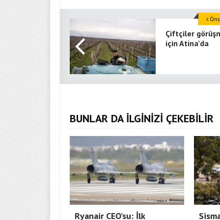
Önce
Çiftçiler görüş
için Atina’da
BUNLAR DA İLGİNİZİ ÇEKEBİLİR
Ryanair CEO’su: İlk
Sisma