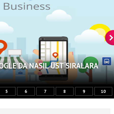
OGLE’DA NASIL ÜST SIRALARA
5
6
7
8
9
10