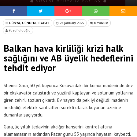
SOSYAL MEDYADA PAYLAŞ
DÜNYA
,
GÜNDEM
,
SİYASET
23 January 2025
0 YORUM
Yusuf uluoğlu
Balkan hava kirliliği krizi halk
sağlığını ve AB üyelik hedeflerini
tehdit ediyor
Shemsi Gara, 30 yıl boyunca Kosova’daki bir kömür madeninde dev
bir ekskavatör çalıştırdı ve yüzünü kaplayan ve solunum yollarına
giren zehirli tozları çıkardı. Ev hayatı da pek iyi değildi: madenin
beslediği elektrik santralleri sürekli olarak köyünün üzerine
dumanlar saçıyordu.
Gara, üç yıllık tedavinin akciğer kanserini kontrol altına
alamamasının ardından Pazar günü 55 yaşında hayatını kaybetti.