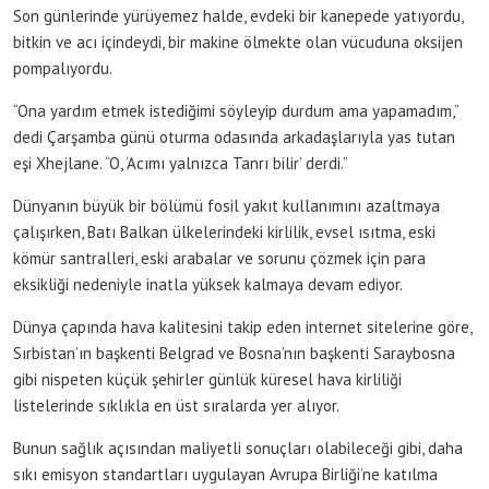
Son günlerinde yürüyemez halde, evdeki bir kanepede yatıyordu,
bitkin ve acı içindeydi, bir makine ölmekte olan vücuduna oksijen
pompalıyordu.
“Ona yardım etmek istediğimi söyleyip durdum ama yapamadım,”
dedi Çarşamba günü oturma odasında arkadaşlarıyla yas tutan
eşi Xhejlane. “O, ‘Acımı yalnızca Tanrı bilir’ derdi.”
Dünyanın büyük bir bölümü fosil yakıt kullanımını azaltmaya
çalışırken, Batı Balkan ülkelerindeki kirlilik, evsel ısıtma, eski
kömür santralleri, eski arabalar ve sorunu çözmek için para
eksikliği nedeniyle inatla yüksek kalmaya devam ediyor.
Dünya çapında hava kalitesini takip eden internet sitelerine göre,
Sırbistan’ın başkenti Belgrad ve Bosna’nın başkenti Saraybosna
gibi nispeten küçük şehirler günlük küresel hava kirliliği
listelerinde sıklıkla en üst sıralarda yer alıyor.
Bunun sağlık açısından maliyetli sonuçları olabileceği gibi, daha
sıkı emisyon standartları uygulayan Avrupa Birliği’ne katılma