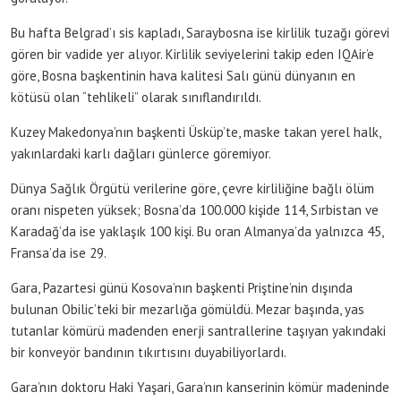
Bu hafta Belgrad’ı sis kapladı, Saraybosna ise kirlilik tuzağı görevi
gören bir vadide yer alıyor. Kirlilik seviyelerini takip eden IQAir’e
göre, Bosna başkentinin hava kalitesi Salı günü dünyanın en
kötüsü olan “tehlikeli” olarak sınıflandırıldı.
Kuzey Makedonya’nın başkenti Üsküp’te, maske takan yerel halk,
yakınlardaki karlı dağları günlerce göremiyor.
Dünya Sağlık Örgütü verilerine göre, çevre kirliliğine bağlı ölüm
oranı nispeten yüksek; Bosna’da 100.000 kişide 114, Sırbistan ve
Karadağ’da ise yaklaşık 100 kişi. Bu oran Almanya’da yalnızca 45,
Fransa’da ise 29.
Gara, Pazartesi günü Kosova’nın başkenti Priştine’nin dışında
bulunan Obilic’teki bir mezarlığa gömüldü. Mezar başında, yas
tutanlar kömürü madenden enerji santrallerine taşıyan yakındaki
bir konveyör bandının tıkırtısını duyabiliyorlardı.
Gara’nın doktoru Haki Yaşari, Gara’nın kanserinin kömür madeninde