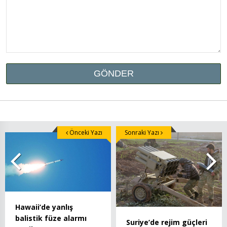
Önceki Yazı
Sonraki Yazı
Hawaii’de yanlış
balistik füze alarmı
Suriye’de rejim güçleri