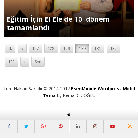
Eğitim İçin El Ele de 10. dönem
tamamlandı
İlk
«
127
128
129
130
131
132
133
»
Son
Tüm Hakları Saklıdır © 2014-2017
EsenMobile Wordpress Mobil
Tema
by Kemal CIZOĞLU