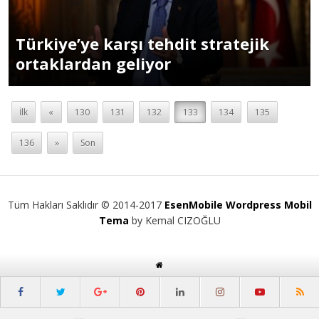
Türkiye’ye karşı tehdit stratejik
ortaklardan geliyor
İlk
«
130
131
132
133
134
135
136
»
Son
Tüm Hakları Saklıdır © 2014-2017
EsenMobile Wordpress Mobil
Tema
by Kemal CIZOĞLU