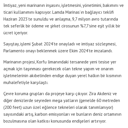
İmtiyaz, yeni marinanın inşasını, işletmesini, yönetimini, bakımını ve
ticari kullanımını kapsıyor. Lamda Marinas’ın bağlayıcı teklifi
Haziran 2023’te sunuldu ve anlaşma, 9,7 milyon avro tutarında
tek seferlik bir ödeme ve şirket cirosunun %7,7’sine eşit yıllık bir
ücret içeriyor.
Sayıştay, işlemi Şubat 2024’te onayladı ve imtiyaz sözleşmesi,
Parlamento onayı beklenmek üzere Ekim 2024’te imzalandı.
Marinanın projesi, Korfu limanındaki tersanede yeni tesise yer
açmak için taşınması gerekecek olan tekne yapım ve onarım
işletmelerinin akıbetinden endişe duyan yerel halkın bir kısmının
muhalefetiyle karşılaştı.
Çevre koruma grupları da projeye karşı çıkıyor. Zira Akdeniz ve
diğer denizlerde seyreden mega yatların (genelde 60 metreden
(200 feet) uzun özel eğlence tekneleri olarak tanımlanıyor)
sayısındaki artış, karbon emisyonları ve bunların deniz ortamının
bozulmasına olan katkısı konusunda endişeleri artırıyor.