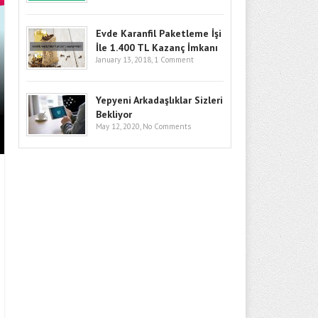
Evde Karanfil Paketleme İşi
İle 1.400 TL Kazanç İmkanı
BITCOIN’DE GÖZLER KRITIK SEV
January 13, 2018,
1 Comment
GIRIŞLERI VE MAKRO RISKLER F
Yepyeni Arkadaşlıklar Sizleri
Bekliyor
May 12, 2020,
No Comments