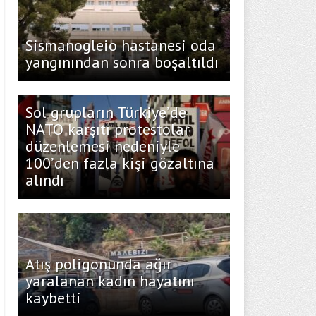
Sismanogleio hastanesi oda
yangınından sonra boşaltıldı
Sol grupların Türkiye’de
NATO karşıtı protestolar
düzenlemesi nedeniyle
100’den fazla kişi gözaltına
alındı
Atış poligonunda ağır
yaralanan kadın hayatını
kaybetti