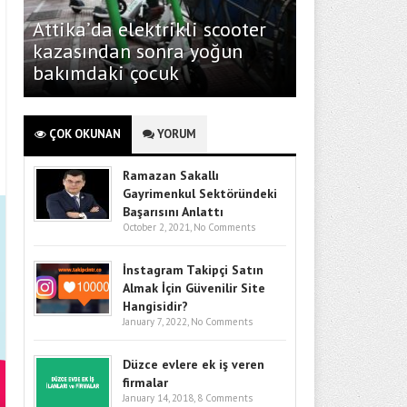
Attika’da elektrikli scooter
kazasından sonra yoğun
bakımdaki çocuk
ÇOK OKUNAN
YORUM
Ramazan Sakallı
Gayrimenkul Sektöründeki
Başarısını Anlattı
October 2, 2021,
No Comments
İnstagram Takipçi Satın
Almak İçin Güvenilir Site
Hangisidir?
January 7, 2022,
No Comments
Düzce evlere ek iş veren
firmalar
January 14, 2018,
8 Comments