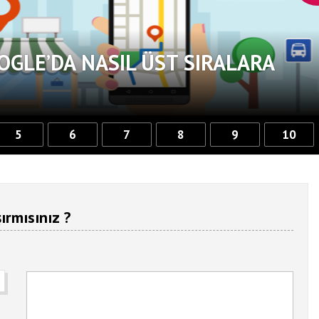
OGLE’DA NASIL ÜST SIRALARA
5
6
7
8
9
10
ırmısınız ?