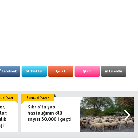
Facebook
Twitter
+1
Pin
LinkedIn
ki Yazı
Sonraki Yazı
er,
Kıbrıs’ta şap
lar:
hastalığının ölü
lık
sayısı 30.000’i geçti
şi