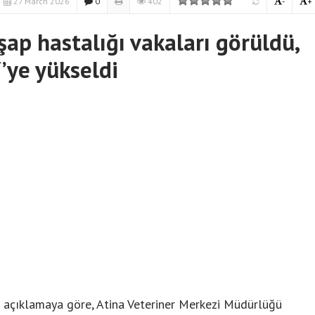
27 March 2026
0
402
-
+
şap hastalığı vakaları görüldü,
’ye yükseldi
n açıklamaya göre, Atina Veteriner Merkezi Müdürlüğü