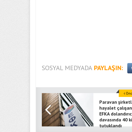
SOSYAL MEDYADA
PAYLAŞIN:
Önce
Paravan şirketl
hayalet çalışan
EFKA dolandırıcı
davasında 40 ki
tutuklandı