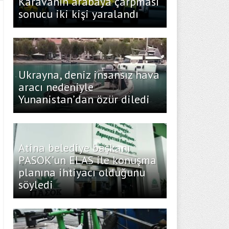
Karavanın arabaya çarpması
sonucu iki kişi yaralandı
Ukrayna, deniz insansız hava
aracı nedeniyle
Yunanistan’dan özür diledi
Atina belediye başkanı
PASOK’un ELAS ile konuşma
planına ihtiyacı olduğunu
söyledi