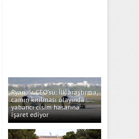
Ryanair CEO’su: İlk araştırma,
camın kırılması olayında
yabancı cisim hasarına
işaret ediyor