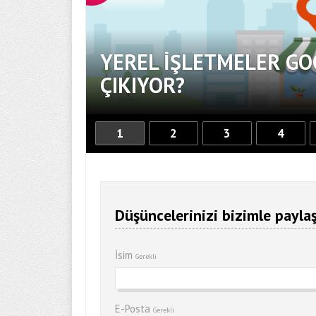
YEREL İŞLETMELER GO
OR
ÇIKIYOR?
1
2
3
4
Düşüncelerinizi bizimle paylaş
İsim
Gerekli
E-Posta
Gerekli