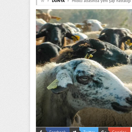
»
»
DÜNYA
Midilli adasında yeni şap hastalığı