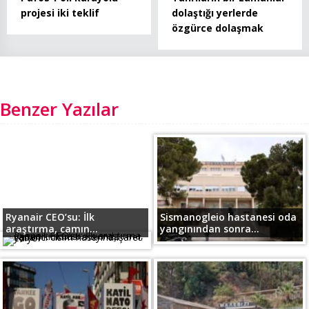
projesi iki teklif
dolaştığı yerlerde
özgürce dolaşmak
Benzer Yazılar
Ryanair CEO’su: İlk
Sismanogleio hastanesi oda
araştırma, camın...
yangınından sonra...