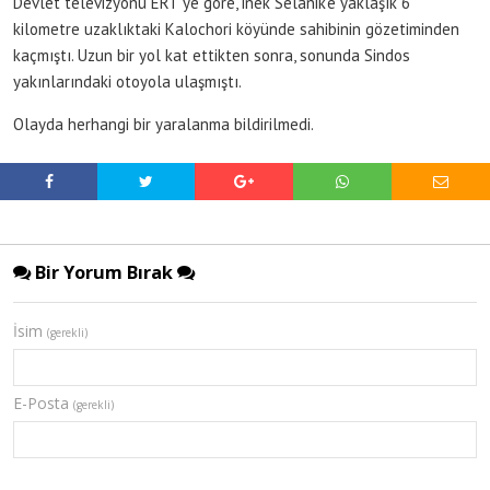
Devlet televizyonu ERT’ye göre, inek Selanik’e yaklaşık 6
kilometre uzaklıktaki Kalochori köyünde sahibinin gözetiminden
kaçmıştı. Uzun bir yol kat ettikten sonra, sonunda Sindos
yakınlarındaki otoyola ulaşmıştı.
Olayda herhangi bir yaralanma bildirilmedi.
Bir Yorum Bırak
İsim
(gerekli)
E-Posta
(gerekli)