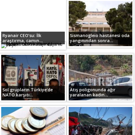
Ryanair CEO’su: İlk
Sismanogleio hastanesi oda
araştırma, camın...
yangınından sonra...
Sol grupların Türkiye’de
Atış poligonunda ağır
NATO karşıtı...
yaralanan kadın...