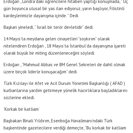
Erdoğan , Londra’daki öğrencilere hitaben yaptığı konuşmada, “ Üç
gün boyunca ulusal bir yas ilan ediyoruz, yarın başlıyor, Filistinli
kardeşlerimizle dayanışma içinde. ” Dedi.
Başkan yineledi, “ İsrail bir terör devletidir” dedi.
14 Mayıs’ta meydana gelen cinayetleri “soykırım” olarak
nitelendiren Erdoğan , 18 Mayıs’ta İstanbul’da dayanışma işareti
olarak büyük bir miting düzenleneceğini söyledi.
Erdoğan , “Mahmud Abbas ve BM Genel Sekreteri de dahil olmak
üzere birçok liderle konuşacağım” dedi.
Türk Kızılayı ile Afet ve Acil Durum Yönetimi Başkanlığı ( AFAD )
kurbanlarına yardım getirmeye yönelik hazırlıklara başladıklarını
sözlerine ekledi.
‘Korkak bir katliam’
Başbakan Binali Yıldırım, Esenboğa Havalimanı’ndaki Türk
başkentinde gazetecilere verdiği demeçte, “Bu korkak bir katliam