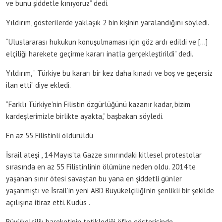
ve bunu şiddetle kınıyoruz” dedi.
Yıldırım, gösterilerde yaklaşık 2 bin kişinin yaralandığını söyledi.
“Uluslararası hukukun konuşulmaması için göz ardı edildi ve […]
elçiliği harekete geçirme kararı inatla gerçekleştirildi” dedi.
Yıldırım, “ Türkiye bu kararı bir kez daha kınadı ve boş ve geçersiz
ilan etti” diye ekledi.
“Farklı Türkiye’nin Filistin özgürlüğünü kazanır kadar, bizim
kardeşlerimizle birlikte ayakta,” başbakan söyledi.
En az 55 Filistinli öldürüldü
İsrail ateşi , 14 Mayıs’ta Gazze sınırındaki kitlesel protestolar
sırasında en az 55 Filistinlinin ölümüne neden oldu. 2014’te
yaşanan sınır ötesi savaştan bu yana en şiddetli günler
yaşanmıştı ve İsrail’in yeni ABD Büyükelçiliği’nin şenlikli bir şekilde
açılışına itiraz etti. Kudüs .
Büyükelçilik hareketinin tetiklediği öfke gösterisinde