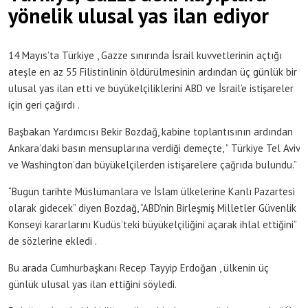
yönelik ulusal yas ilan ediyor
14 Mayıs’ta Türkiye , Gazze sınırında İsrail kuvvetlerinin açtığı
ateşle en az 55 Filistinlinin öldürülmesinin ardından üç günlük bir
ulusal yas ilan etti ve büyükelçiliklerini ABD ve İsrail’e istişareler
için geri çağırdı .
Başbakan Yardımcısı Bekir Bozdağ, kabine toplantısının ardından
Ankara’daki basın mensuplarına verdiği demeçte, ” Türkiye Tel Aviv
ve Washington’dan büyükelçilerden istişarelere çağrıda bulundu.”
“Bugün tarihte Müslümanlara ve İslam ülkelerine Kanlı Pazartesi
olarak gidecek” diyen Bozdağ, “ABD’nin Birleşmiş Milletler Güvenlik
Konseyi kararlarını Kudüs’teki büyükelçiliğini açarak ihlal ettiğini”
de sözlerine ekledi .
Bu arada Cumhurbaşkanı Recep Tayyip Erdoğan , ülkenin üç
günlük ulusal yas ilan ettiğini söyledi.