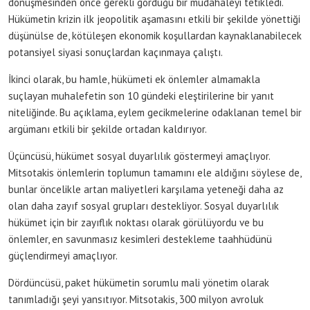
dönüşmesinden önce gerekli gördüğü bir müdahaleyi tetikledi.
Hükümetin krizin ilk jeopolitik aşamasını etkili bir şekilde yönettiği
düşünülse de, kötüleşen ekonomik koşullardan kaynaklanabilecek
potansiyel siyasi sonuçlardan kaçınmaya çalıştı.
İkinci olarak, bu hamle, hükümeti ek önlemler almamakla
suçlayan muhalefetin son 10 gündeki eleştirilerine bir yanıt
niteliğinde. Bu açıklama, eylem gecikmelerine odaklanan temel bir
argümanı etkili bir şekilde ortadan kaldırıyor.
Üçüncüsü, hükümet sosyal duyarlılık göstermeyi amaçlıyor.
Mitsotakis önlemlerin toplumun tamamını ele aldığını söylese de,
bunlar öncelikle artan maliyetleri karşılama yeteneği daha az
olan daha zayıf sosyal grupları destekliyor. Sosyal duyarlılık
hükümet için bir zayıflık noktası olarak görülüyordu ve bu
önlemler, en savunmasız kesimleri destekleme taahhüdünü
güçlendirmeyi amaçlıyor.
Dördüncüsü, paket hükümetin sorumlu mali yönetim olarak
tanımladığı şeyi yansıtıyor. Mitsotakis, 300 milyon avroluk