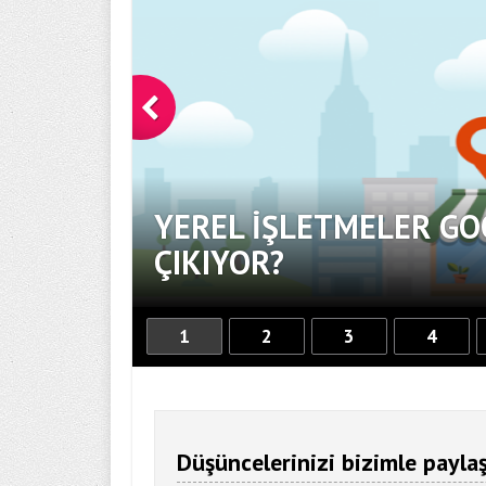
YEREL İŞLETMELER GO
OR
ÇIKIYOR?
1
2
3
4
Düşüncelerinizi bizimle paylaş