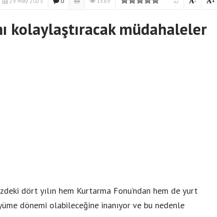
29 May 2023
0
1569
-
+
mı kolaylaştıracak müdahaleler
zdeki dört yılın hem Kurtarma Fonu’ndan hem de yurt
üyüme dönemi olabileceğine inanıyor ve bu nedenle