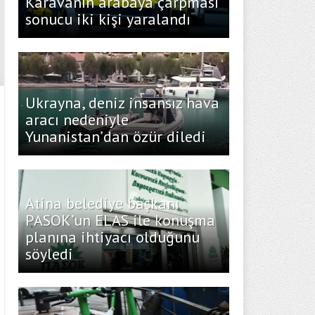
Karavanın arabaya çarpması
sonucu iki kişi yaralandı
Ukrayna, deniz insansız hava
aracı nedeniyle
Yunanistan’dan özür diledi
Atina belediye başkanı
PASOK’un ELAS ile konuşma
planına ihtiyacı olduğunu
söyledi