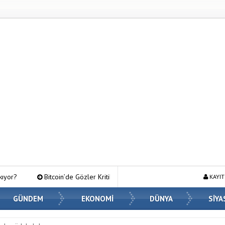
de Gözler Kritik Seviyelerde: ETF Girişleri ve Makro Riskler Fiyatı Nasıl Etkil
KAYIT
GÜNDEM
EKONOMİ
DÜNYA
SİYA