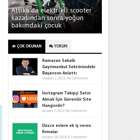
Attika’da elektrikli scooter
kazasından sonra yoğun
bakımdaki çocuk
ÇOK OKUNAN
YORUM
Ramazan Sakallı
Gayrimenkul Sektöründeki
Başarısını Anlattı
October 2, 2021,
No Comments
İnstagram Takipçi Satın
Almak İçin Güvenilir Site
Hangisidir?
January 7, 2022,
No Comments
Düzce evlere ek iş veren
firmalar
January 14, 2018,
8 Comments