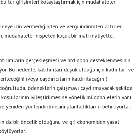
bu tür girişimleri kolaylaştırmak için müdahaleler
emeye izin vermediğinden ve vergi indirimleri artık en
, müdahaleler nispeten küçük bir mali maliyetle,
nı yatırımların gerçekleşmesi ve ardından desteklenmesinin
or. Bu nedenle, katılımları düşük olduğu için kadınları ve
rileceğini (veya caydırıcıların kaldırılacağını)
bu doğrultuda, ödeneklerin çalışmayı caydırmayacak şekilde
 koşullarının iyileştirilmesine yönelik müdahalelerin yanı
re yeniden yönlendirilmesini planladıklarını belirtiyorlar.
nın da bir öncelik olduğunu ve gri ekonomiden yasal
öylüyorlar.