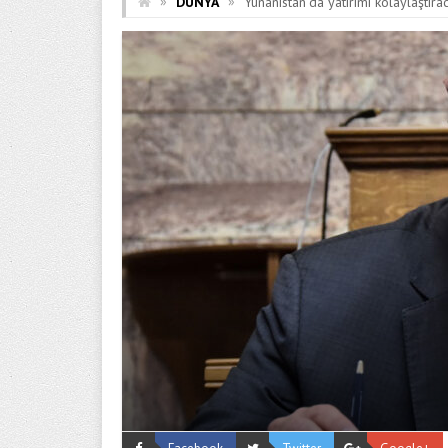
»
»
DÜNYA
Yunanistan’da yatırımı kolaylaştır