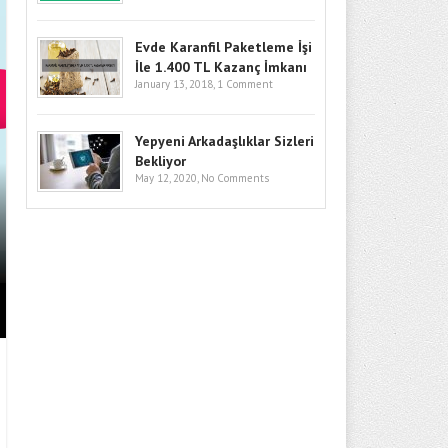
Evde Karanfil Paketleme İşi
İle 1.400 TL Kazanç İmkanı
January 13, 2018,
1 Comment
Yepyeni Arkadaşlıklar Sizleri
Bekliyor
May 12, 2020,
No Comments
BITCOIN’DE GÖZLER KRITIK SEV
GIRIŞLERI VE MAKRO RISKLER F