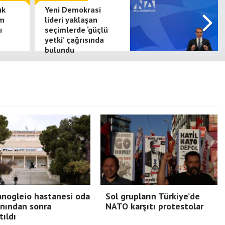
ık
Yeni Demokrasi
im
lideri yaklaşan
ı
seçimlerde ‘güçlü
yetki’ çağrısında
bulundu
nogleio hastanesi oda
Sol grupların Türkiye’de
nından sonra
NATO karşıtı protestolar
tıldı