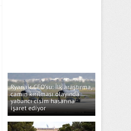
Ryanair CEO’su: İlk araştırma,
camın kırılması olayında
yabancı cisim hasarına
işaret ediyor