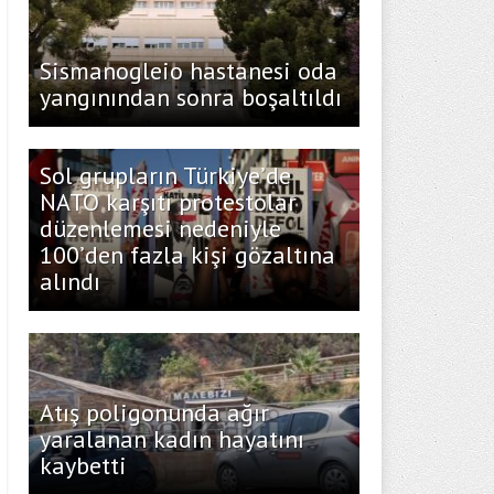
Sismanogleio hastanesi oda
yangınından sonra boşaltıldı
Sol grupların Türkiye’de
NATO karşıtı protestolar
düzenlemesi nedeniyle
100’den fazla kişi gözaltına
alındı
Atış poligonunda ağır
yaralanan kadın hayatını
kaybetti