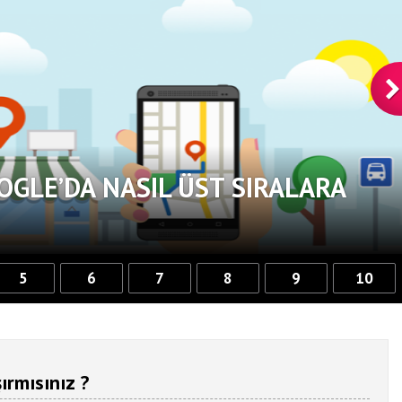
OGLE’DA NASIL ÜST SIRALARA
5
6
7
8
9
10
ırmısınız ?