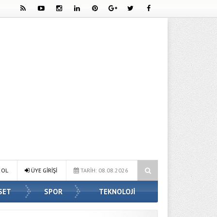
iyor?
Ahmet Hanifoğlu Kimdir? Hayatı, Kitapları ve Biyografisi
 OL
ÜYE GİRİŞİ
TARİH: 08.08.2026
SET
SPOR
TEKNOLOJİ