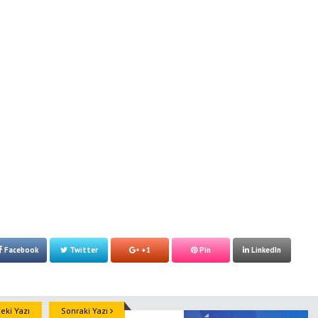
Facebook
Twitter
+1
Pin
LinkedIn
ki Yazı
Sonraki Yazı