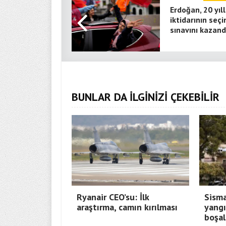
Erdoğan, 20 yıll
iktidarının seç
sınavını kazand
BUNLAR DA İLGİNİZİ ÇEKEBİLİR
Ryanair CEO’su: İlk
Sisma
araştırma, camın kırılması
yangı
boşal