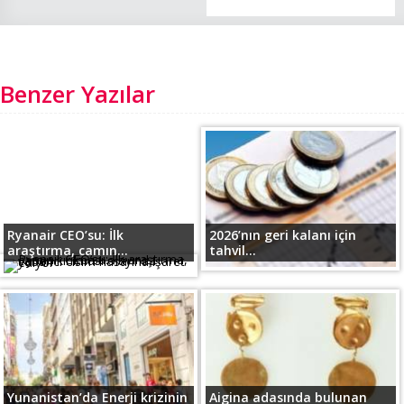
Benzer Yazılar
Ryanair CEO’su: İlk
2026’nın geri kalanı için
araştırma, camın...
tahvil...
Yunanistan’da Enerji krizinin
Aigina adasında bulunan