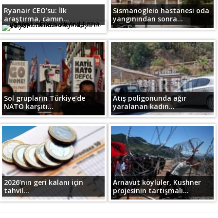
Ryanair CEO’su: İlk
Sismanogleio hastanesi oda
araştırma, camın...
yangınından sonra...
Sol grupların Türkiye’de
Atış poligonunda ağır
NATO karşıtı...
yaralanan kadın...
2026’nın geri kalanı için
Arnavut köylüler, Kushner
tahvil...
projesinin tartışmalı...