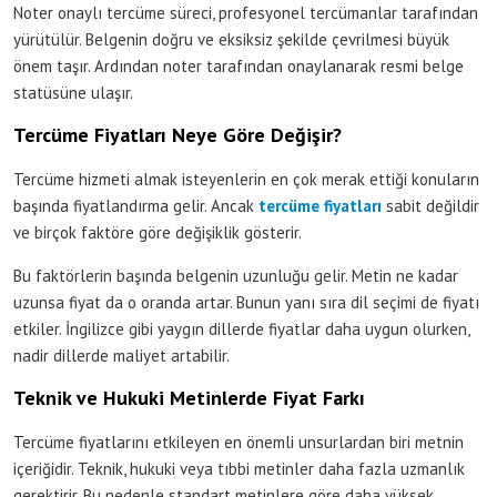
Noter onaylı tercüme süreci, profesyonel tercümanlar tarafından
yürütülür. Belgenin doğru ve eksiksiz şekilde çevrilmesi büyük
önem taşır. Ardından noter tarafından onaylanarak resmi belge
statüsüne ulaşır.
Tercüme Fiyatları Neye Göre Değişir?
Tercüme hizmeti almak isteyenlerin en çok merak ettiği konuların
başında fiyatlandırma gelir. Ancak
tercüme fiyatları
sabit değildir
ve birçok faktöre göre değişiklik gösterir.
Bu faktörlerin başında belgenin uzunluğu gelir. Metin ne kadar
uzunsa fiyat da o oranda artar. Bunun yanı sıra dil seçimi de fiyatı
etkiler. İngilizce gibi yaygın dillerde fiyatlar daha uygun olurken,
nadir dillerde maliyet artabilir.
Teknik ve Hukuki Metinlerde Fiyat Farkı
Tercüme fiyatlarını etkileyen en önemli unsurlardan biri metnin
içeriğidir. Teknik, hukuki veya tıbbi metinler daha fazla uzmanlık
gerektirir. Bu nedenle standart metinlere göre daha yüksek