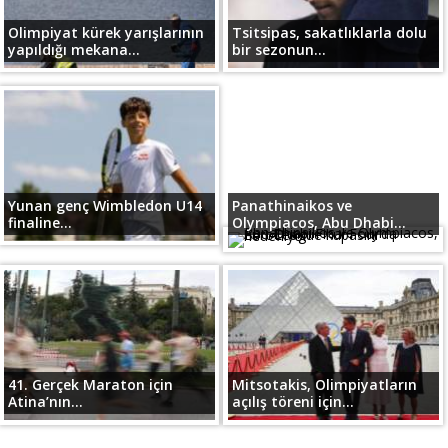
Olimpiyat kürek yarışlarının
Tsitsipas, sakatlıklarla dolu
yapıldığı mekana...
bir sezonun...
Yunan genç Wimbledon U14
Panathinaikos ve
finaline...
Olympiacos, Abu Dhabi...
41. Gerçek Maraton için
Mitsotakis, Olimpiyatların
Atina’nın...
açılış töreni için...