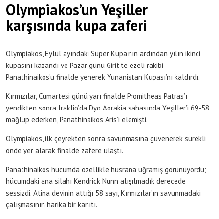
Olympiakos’un Yeşiller
karşısında kupa zaferi
Olympiakos, Eylül ayındaki Süper Kupa’nın ardından yılın ikinci
kupasını kazandı ve Pazar günü Girit’te ezeli rakibi
Panathinaikos’u finalde yenerek Yunanistan Kupası’nı kaldırdı.
Kırmızılar, Cumartesi günü yarı finalde Promitheas Patras’ı
yendikten sonra Iraklio’da Dyo Aorakia sahasında Yeşiller’i 69-58
mağlup ederken, Panathinaikos Aris’i elemişti.
Olympiakos, ilk çeyrekten sonra savunmasına güvenerek sürekli
önde yer alarak finalde zafere ulaştı.
Panathinaikos hücumda özellikle hüsrana uğramış görünüyordu;
hücumdaki ana silahı Kendrick Nunn alışılmadık derecede
sessizdi. Atina devinin attığı 58 sayı, Kırmızılar’ın savunmadaki
çalışmasının harika bir kanıtı.