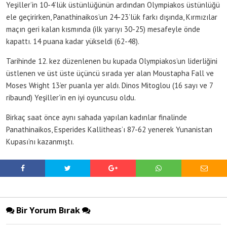
Yeşiller’in 10-4’lük üstünlüğünün ardından Olympiakos üstünlüğü
ele geçirirken, Panathinaikos’un 24-23’lük farkı dışında, Kırmızılar
maçın geri kalan kısmında (ilk yarıyı 30-25) mesafeyle önde
kapattı. 14 puana kadar yükseldi (62-48).
Tarihinde 12. kez düzenlenen bu kupada Olympiakos’un liderliğini
üstlenen ve üst üste üçüncü sırada yer alan Moustapha Fall ve
Moses Wright 13’er puanla yer aldı. Dinos Mitoglou (16 sayı ve 7
ribaund) Yeşiller’in en iyi oyuncusu oldu.
Birkaç saat önce aynı sahada yapılan kadınlar finalinde
Panathinaikos, Esperides Kallitheas’ı 87-62 yenerek Yunanistan
Kupası’nı kazanmıştı.
Bir Yorum Bırak