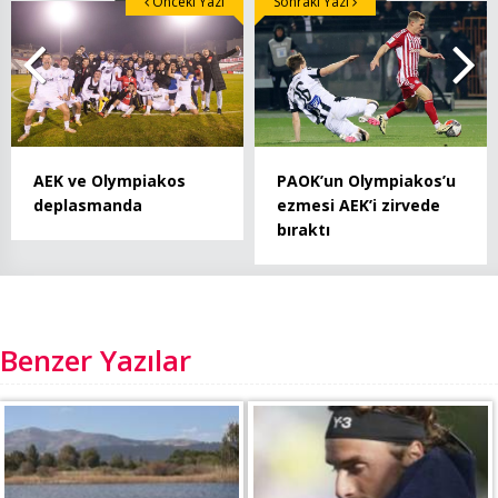
Önceki Yazı
Sonraki Yazı
AEK ve Olympiakos
PAOK’un Olympiakos’u
deplasmanda
ezmesi AEK’i zirvede
bıraktı
Benzer Yazılar