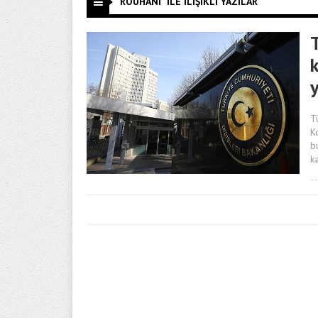
"ROUHANI" ILE İLIŞIKLI YAZILAR
k
T
K
b
k