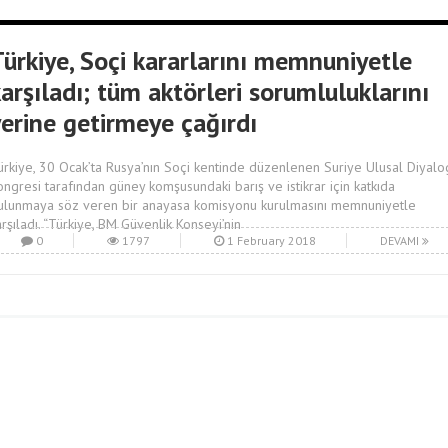
Türkiye, Soçi kararlarını memnuniyetle
arşıladı; tüm aktörleri sorumluluklarını
yerine getirmeye çağırdı
ürkiye, 30 Ocak’ta Rusya’nın Soçi kentinde düzenlenen Suriye Ulusal Diyalo
ongresi tarafından güney komşusundaki barış ve istikrar için katkıda
ulunmaya söz veren bir anayasa komisyonu kurulmasını memnuniyetle
arşıladı. “Türkiye, BM Güvenlik Konseyi’nin
0
1797
1 February 2018
DEVAMI