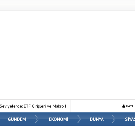
TF Girişleri ve Makro Riskler Fiyatı Nasıl Etkiliyor?
Ahmet Hanifoğlu 
KAYIT
GÜNDEM
EKONOMİ
DÜNYA
SİYA